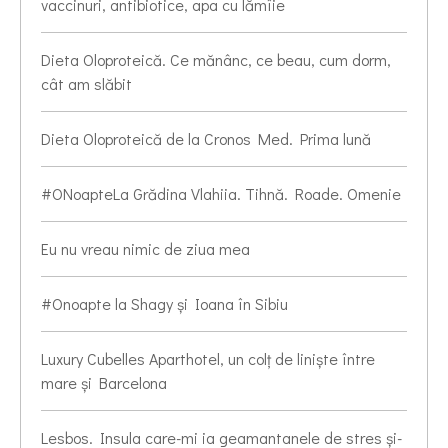
vaccinuri, antibiotice, apa cu lămîie
Dieta Oloproteică. Ce mănânc, ce beau, cum dorm,
cât am slăbit
Dieta Oloproteică de la Cronos Med. Prima lună
#ONoapteLa Grădina Vlahiia. Tihnă. Roade. Omenie
Eu nu vreau nimic de ziua mea
#Onoapte la Shagy și Ioana în Sibiu
Luxury Cubelles Aparthotel, un colț de liniște între
mare și Barcelona
Lesbos. Insula care-mi ia geamantanele de stres și-