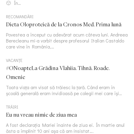
🙂 În…
RECOMANDĂRI
Dieta Oloproteică de la Cronos Med. Prima lună
Povestea a început cu adevărat acum câteva luni. Andreea
Berecleanu mi-a vorbit despre profesorul Italian Castaldo
care vine în România,…
VACANȚE
#ONoapteLa Grădina Vlahiia. Tihnă. Roade.
Omenie
Toata viața am visat să trăiesc la țară. Când eram în
școală generală eram invidioasă pe colegii mei care își…
TRĂIRI
Eu nu vreau nimic de ziua mea
A fost declarația Mariei înainte de ziua ei. În martie anul
ăsta a împlinit 10 ani așa că am insistat….