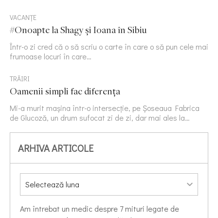
VACANȚE
#Onoapte la Shagy și Ioana în Sibiu
Într-o zi cred că o să scriu o carte în care o să pun cele mai
frumoase locuri în care…
TRĂIRI
Oamenii simpli fac diferența
Mi-a murit mașina într-o intersecție, pe Șoseaua Fabrica
de Glucoză, un drum sufocat zi de zi, dar mai ales la…
ARHIVA ARTICOLE
Am întrebat un medic despre 7 mituri legate de