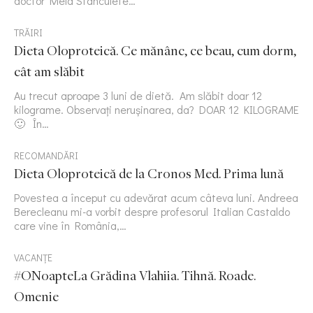
doctor Mela Stanculete…
TRĂIRI
Dieta Oloproteică. Ce mănânc, ce beau, cum dorm,
cât am slăbit
Au trecut aproape 3 luni de dietă. Am slăbit doar 12
kilograme. Observați nerușinarea, da? DOAR 12 KILOGRAME
🙂 În…
RECOMANDĂRI
Dieta Oloproteică de la Cronos Med. Prima lună
Povestea a început cu adevărat acum câteva luni. Andreea
Berecleanu mi-a vorbit despre profesorul Italian Castaldo
care vine în România,…
VACANȚE
#ONoapteLa Grădina Vlahiia. Tihnă. Roade.
Omenie