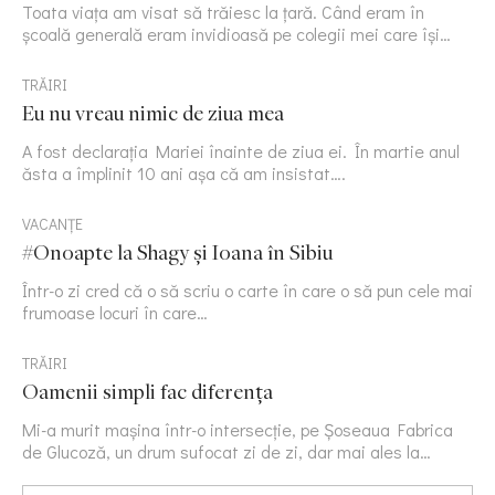
Toata viața am visat să trăiesc la țară. Când eram în
școală generală eram invidioasă pe colegii mei care își…
TRĂIRI
Eu nu vreau nimic de ziua mea
A fost declarația Mariei înainte de ziua ei. În martie anul
ăsta a împlinit 10 ani așa că am insistat….
VACANȚE
#Onoapte la Shagy și Ioana în Sibiu
Într-o zi cred că o să scriu o carte în care o să pun cele mai
frumoase locuri în care…
TRĂIRI
Oamenii simpli fac diferența
Mi-a murit mașina într-o intersecție, pe Șoseaua Fabrica
de Glucoză, un drum sufocat zi de zi, dar mai ales la…