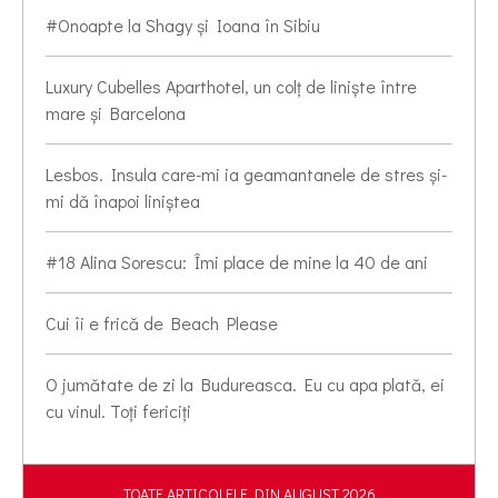
#Onoapte la Shagy și Ioana în Sibiu
Luxury Cubelles Aparthotel, un colț de liniște între
mare și Barcelona
Lesbos. Insula care-mi ia geamantanele de stres și-
mi dă înapoi liniștea
#18 Alina Sorescu: Îmi place de mine la 40 de ani
Cui îi e frică de Beach Please
O jumătate de zi la Budureasca. Eu cu apa plată, ei
cu vinul. Toți fericiți
TOATE ARTICOLELE DIN AUGUST 2026