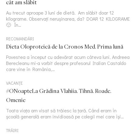
cât am slăbit
Au trecut aproape 3 luni de dietă. Am slăbit doar 12
kilograme. Observați nerușinarea, da? DOAR 12 KILOGRAME
🙂 În…
RECOMANDĂRI
Dieta Oloproteică de la Cronos Med. Prima lună
Povestea a început cu adevărat acum câteva luni. Andreea
Berecleanu mi-a vorbit despre profesorul Italian Castaldo
care vine în România,…
VACANȚE
#ONoapteLa Grădina Vlahiia. Tihnă. Roade.
Omenie
Toata viața am visat să trăiesc la țară. Când eram în
școală generală eram invidioasă pe colegii mei care își…
TRĂIRI