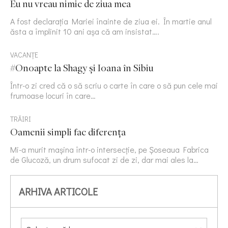
Eu nu vreau nimic de ziua mea
A fost declarația Mariei înainte de ziua ei. În martie anul
ăsta a împlinit 10 ani așa că am insistat….
VACANȚE
#Onoapte la Shagy și Ioana în Sibiu
Într-o zi cred că o să scriu o carte în care o să pun cele mai
frumoase locuri în care…
TRĂIRI
Oamenii simpli fac diferența
Mi-a murit mașina într-o intersecție, pe Șoseaua Fabrica
de Glucoză, un drum sufocat zi de zi, dar mai ales la…
ARHIVA ARTICOLE