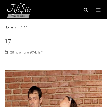
Home
/
/
17
17
28 noiembrie 2014, 12:11