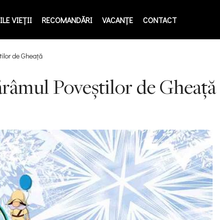
LE VIEŢII
RECOMANDĂRI
VACANȚE
CONTACT
tilor de Gheață
ărâmul Poveștilor de Gheață