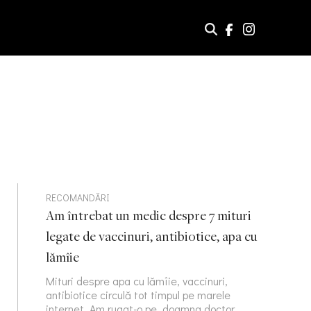
RECOMANDĂRI
Am întrebat un medic despre 7 mituri
legate de vaccinuri, antibiotice, apa cu
lămîie
Mituri despre apa cu lămîie, vaccinuri,
antibiotice circulă tot timpul pe marele
internet. Am rugat-o pe doamna doctor