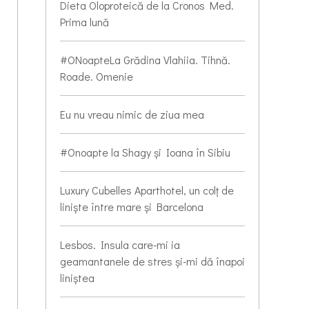
Dieta Oloproteică de la Cronos Med.
Prima lună
#ONoapteLa Grădina Vlahiia. Tihnă.
Roade. Omenie
Eu nu vreau nimic de ziua mea
#Onoapte la Shagy și Ioana în Sibiu
Luxury Cubelles Aparthotel, un colț de
liniște între mare și Barcelona
Lesbos. Insula care-mi ia
geamantanele de stres și-mi dă înapoi
liniștea