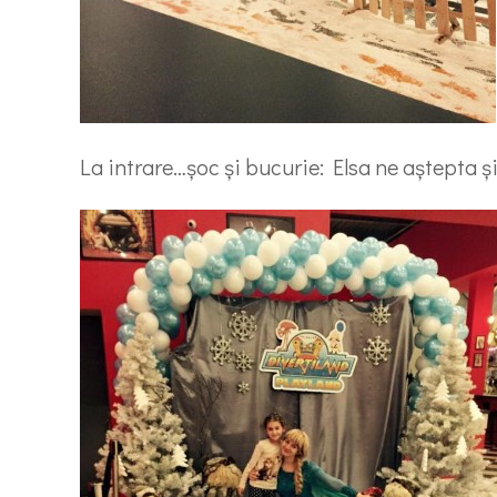
La intrare…șoc și bucurie: Elsa ne aștepta și