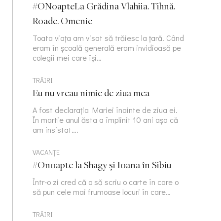
#ONoapteLa Grădina Vlahiia. Tihnă.
Roade. Omenie
Toata viața am visat să trăiesc la țară. Când
eram în școală generală eram invidioasă pe
colegii mei care își…
TRĂIRI
Eu nu vreau nimic de ziua mea
A fost declarația Mariei înainte de ziua ei.
În martie anul ăsta a împlinit 10 ani așa că
am insistat….
VACANȚE
#Onoapte la Shagy și Ioana în Sibiu
Într-o zi cred că o să scriu o carte în care o
să pun cele mai frumoase locuri în care…
TRĂIRI