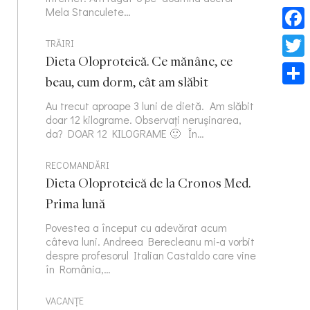
Mela Stanculete…
Face
TRĂIRI
Dieta Oloproteică. Ce mănânc, ce
Twitt
beau, cum dorm, cât am slăbit
Part
Au trecut aproape 3 luni de dietă. Am slăbit
doar 12 kilograme. Observați nerușinarea,
da? DOAR 12 KILOGRAME 🙂 În…
RECOMANDĂRI
Dieta Oloproteică de la Cronos Med.
Prima lună
Povestea a început cu adevărat acum
câteva luni. Andreea Berecleanu mi-a vorbit
despre profesorul Italian Castaldo care vine
în România,…
VACANȚE