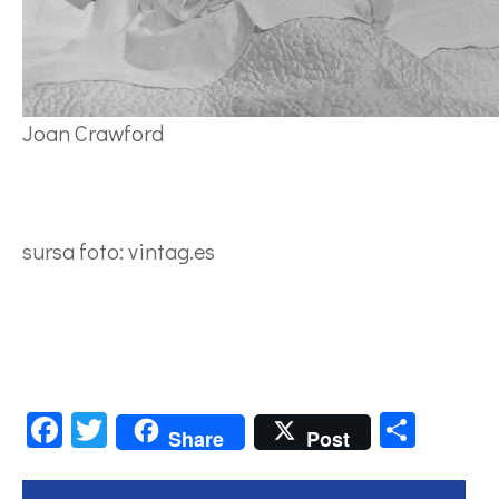
Joan Crawford
sursa foto: vintag.es
Facebook
Twitter
Parta
Share
Post