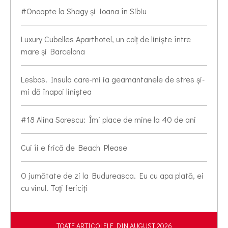
#Onoapte la Shagy și Ioana în Sibiu
Luxury Cubelles Aparthotel, un colț de liniște între
mare și Barcelona
Lesbos. Insula care-mi ia geamantanele de stres și-
mi dă înapoi liniștea
#18 Alina Sorescu: Îmi place de mine la 40 de ani
Cui îi e frică de Beach Please
O jumătate de zi la Budureasca. Eu cu apa plată, ei
cu vinul. Toți fericiți
TOATE ARTICOLELE DIN AUGUST 2026