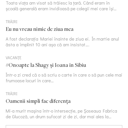
Toata viața am visat să trăiesc la țară. Când eram în
școală generală eram invidioasă pe colegii mei care își…
TRĂIRI
Eu nu vreau nimic de ziua mea
A fost declarația Mariei înainte de ziua ei. În martie anul
ăsta a împlinit 10 ani așa că am insistat….
VACANȚE
#Onoapte la Shagy și Ioana în Sibiu
Într-o zi cred că o să scriu o carte în care o să pun cele mai
frumoase locuri în care…
TRĂIRI
Oamenii simpli fac diferența
Mi-a murit mașina într-o intersecție, pe Șoseaua Fabrica
de Glucoză, un drum sufocat zi de zi, dar mai ales la…