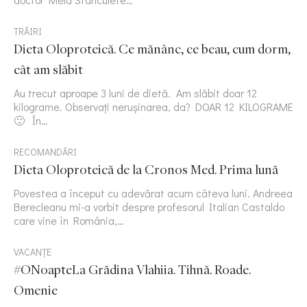
TRĂIRI
Dieta Oloproteică. Ce mănânc, ce beau, cum dorm,
cât am slăbit
Au trecut aproape 3 luni de dietă. Am slăbit doar 12
kilograme. Observați nerușinarea, da? DOAR 12 KILOGRAME
🙂 În…
RECOMANDĂRI
Dieta Oloproteică de la Cronos Med. Prima lună
Povestea a început cu adevărat acum câteva luni. Andreea
Berecleanu mi-a vorbit despre profesorul Italian Castaldo
care vine în România,…
VACANȚE
#ONoapteLa Grădina Vlahiia. Tihnă. Roade.
Omenie