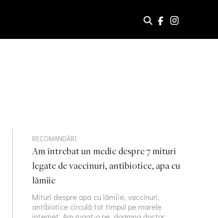
RECOMANDĂRI
Am întrebat un medic despre 7 mituri
legate de vaccinuri, antibiotice, apa cu
lămîie
Mituri despre apa cu lămîie, vaccinuri,
antibiotice circulă tot timpul pe marele
internet. Am rugat-o pe doamna doctor