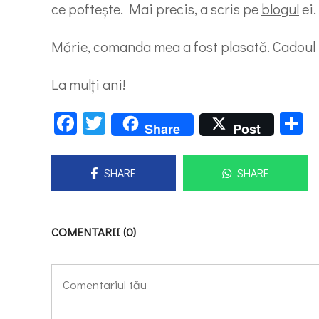
ce pofteşte. Mai precis, a scris pe
blogul
ei.
Mărie, comanda mea a fost plasată. Cadoul 
La mulţi ani!
Facebook
Twitter
P
Share
Post
SHARE
SHARE
COMENTARII (0)