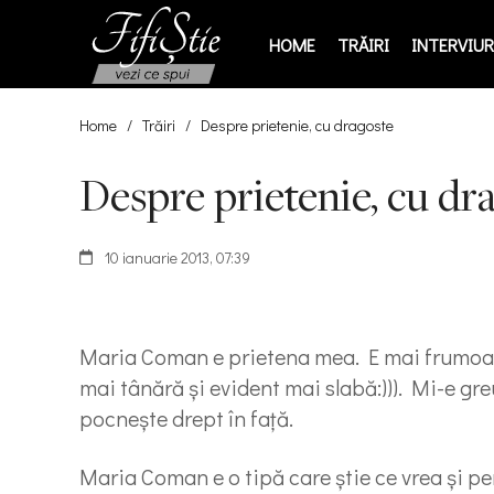
HOME
TRĂIRI
INTERVIURI
Home
/
Trăiri
/
Despre prietenie, cu dragoste
Despre prietenie, cu dr
10 ianuarie 2013, 07:39
Maria Coman e prietena mea. E mai frumoasă
mai tânără și evident mai slabă:))). Mi-e gr
pocneşte drept în față.
Maria Coman e o tipă care ştie ce vrea şi pen