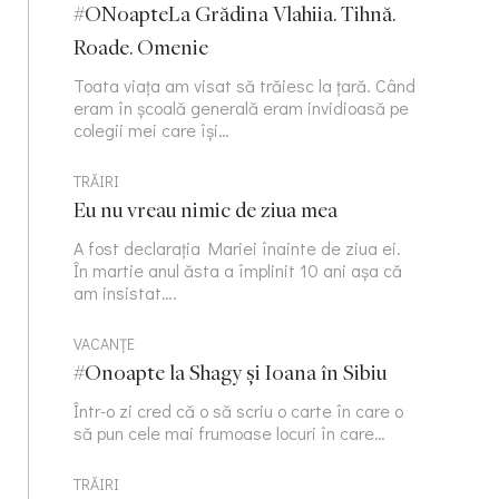
#ONoapteLa Grădina Vlahiia. Tihnă.
Roade. Omenie
Toata viața am visat să trăiesc la țară. Când
eram în școală generală eram invidioasă pe
colegii mei care își…
TRĂIRI
Eu nu vreau nimic de ziua mea
A fost declarația Mariei înainte de ziua ei.
În martie anul ăsta a împlinit 10 ani așa că
am insistat….
VACANȚE
#Onoapte la Shagy și Ioana în Sibiu
Într-o zi cred că o să scriu o carte în care o
să pun cele mai frumoase locuri în care…
TRĂIRI