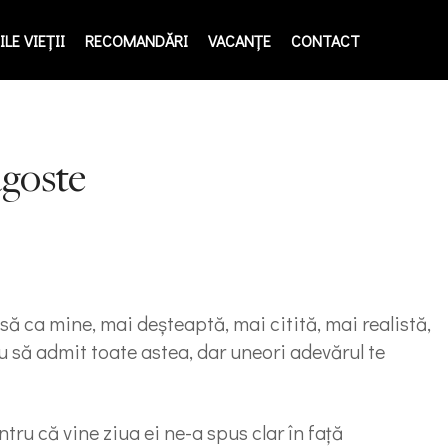
LE VIEŢII
RECOMANDĂRI
VACANȚE
CONTACT
agoste
 ca mine, mai deşteaptă, mai citită, mai realistă,
eu să admit toate astea, dar uneori adevărul te
tru că vine ziua ei ne-a spus clar în faţă