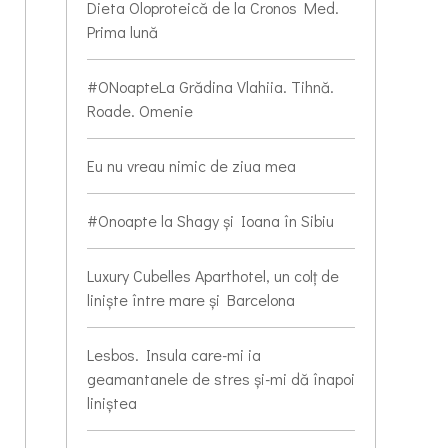
Dieta Oloproteică de la Cronos Med.
Prima lună
#ONoapteLa Grădina Vlahiia. Tihnă.
Roade. Omenie
Eu nu vreau nimic de ziua mea
#Onoapte la Shagy și Ioana în Sibiu
Luxury Cubelles Aparthotel, un colț de
liniște între mare și Barcelona
Lesbos. Insula care-mi ia
geamantanele de stres și-mi dă înapoi
liniștea