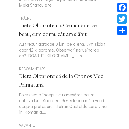
Mela Stanculete…
Face
TRĂIRI
Dieta Oloproteică. Ce mănânc, ce
Twitt
beau, cum dorm, cât am slăbit
Part
Au trecut aproape 3 luni de dietă. Am slăbit
doar 12 kilograme. Observați nerușinarea,
da? DOAR 12 KILOGRAME 🙂 În…
RECOMANDĂRI
Dieta Oloproteică de la Cronos Med.
Prima lună
Povestea a început cu adevărat acum
câteva luni. Andreea Berecleanu mi-a vorbit
despre profesorul Italian Castaldo care vine
în România,…
VACANȚE