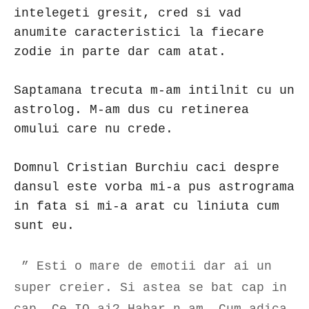
intelegeti gresit, cred si vad
anumite caracteristici la fiecare
zodie in parte dar cam atat.
Saptamana trecuta m-am intilnit cu un
astrolog. M-am dus cu retinerea
omului care nu crede.
Domnul Cristian Burchiu caci despre
dansul este vorba mi-a pus astrograma
in fata si mi-a arat cu liniuta cum
sunt eu.
” Esti o mare de emotii dar ai un
super creier. Si astea se bat cap in
cap. Ce IQ ai? Habar n-am. Cum adica