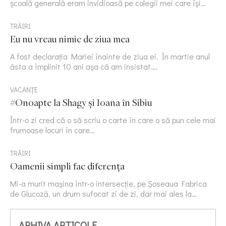
școală generală eram invidioasă pe colegii mei care își…
TRĂIRI
Eu nu vreau nimic de ziua mea
A fost declarația Mariei înainte de ziua ei. În martie anul
ăsta a împlinit 10 ani așa că am insistat….
VACANȚE
#Onoapte la Shagy și Ioana în Sibiu
Într-o zi cred că o să scriu o carte în care o să pun cele mai
frumoase locuri în care…
TRĂIRI
Oamenii simpli fac diferența
Mi-a murit mașina într-o intersecție, pe Șoseaua Fabrica
de Glucoză, un drum sufocat zi de zi, dar mai ales la…
ARHIVA ARTICOLE