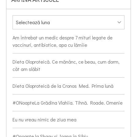
Am întrebat un medic despre 7 mituri legate de
vaccinuri, antibiotice, apa cu lămîie
Dieta Oloproteică. Ce mănânc, ce beau, cum dorm,
cât am slăbit
Dieta Oloproteică de la Cronos Med. Prima lună
#ONoapteLa Grădina Vlahiia. Tihnă. Roade. Omenie
Eu nu vreau nimic de ziua mea
#Onoapte la Shagy și Ioana în Sibiu