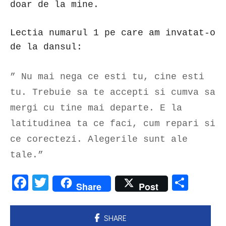
doar de la mine.
Lectia numarul 1 pe care am invatat-o
de la dansul:
” Nu mai nega ce esti tu, cine esti
tu. Trebuie sa te accepti si cumva sa
mergi cu tine mai departe. E la
latitudinea ta ce faci, cum repari si
ce corectezi. Alegerile sunt ale
tale.”
Facebook
Twitter
Parta
Share
Post
SHARE