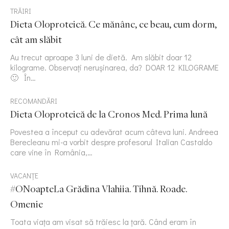
TRĂIRI
Dieta Oloproteică. Ce mănânc, ce beau, cum dorm,
cât am slăbit
Au trecut aproape 3 luni de dietă. Am slăbit doar 12
kilograme. Observați nerușinarea, da? DOAR 12 KILOGRAME
🙂 În…
RECOMANDĂRI
Dieta Oloproteică de la Cronos Med. Prima lună
Povestea a început cu adevărat acum câteva luni. Andreea
Berecleanu mi-a vorbit despre profesorul Italian Castaldo
care vine în România,…
VACANȚE
#ONoapteLa Grădina Vlahiia. Tihnă. Roade.
Omenie
Toata viața am visat să trăiesc la țară. Când eram în