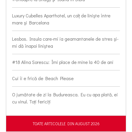
Luxury Cubelles Aparthotel, un colț de liniște între
mare și Barcelona
Lesbos. Insula care-mi ia geamantanele de stres și-
mi dă înapoi liniștea
#18 Alina Sorescu: Îmi place de mine la 40 de ani
Cui îi e frică de Beach Please
O jumătate de zi la Budureasca. Eu cu apa plată, ei
cu vinul. Toți fericiți
TOATE ARTICOLELE DIN AUGUST 2026