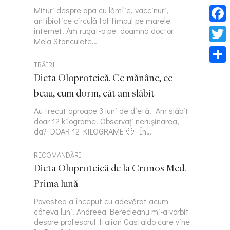
Mituri despre apa cu lămîie, vaccinuri,
antibiotice circulă tot timpul pe marele
Face
internet. Am rugat-o pe doamna doctor
Mela Stanculete…
Twitt
TRĂIRI
Part
Dieta Oloproteică. Ce mănânc, ce
beau, cum dorm, cât am slăbit
Au trecut aproape 3 luni de dietă. Am slăbit
doar 12 kilograme. Observați nerușinarea,
da? DOAR 12 KILOGRAME 🙂 În…
RECOMANDĂRI
Dieta Oloproteică de la Cronos Med.
Prima lună
Povestea a început cu adevărat acum
câteva luni. Andreea Berecleanu mi-a vorbit
despre profesorul Italian Castaldo care vine