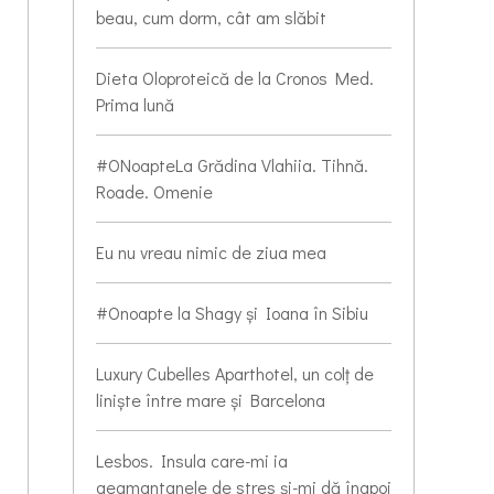
beau, cum dorm, cât am slăbit
Dieta Oloproteică de la Cronos Med.
Prima lună
#ONoapteLa Grădina Vlahiia. Tihnă.
Roade. Omenie
Eu nu vreau nimic de ziua mea
#Onoapte la Shagy și Ioana în Sibiu
Luxury Cubelles Aparthotel, un colț de
liniște între mare și Barcelona
Lesbos. Insula care-mi ia
geamantanele de stres și-mi dă înapoi