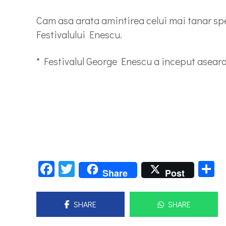
Cam asa arata amintirea celui mai tanar sp
Festivalului Enescu.
* Festivalul George Enescu a inceput aseara 
Facebook
Twitter
P
Share
Post
SHARE
SHARE