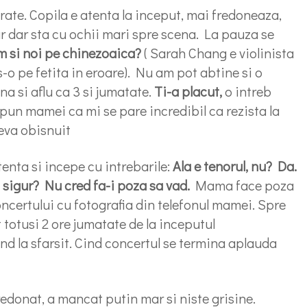
rate. Copila e atenta la inceput, mai fredoneaza,
ur dar sta cu ochii mari spre scena. La pauza se
m si noi pe chinezoaica?
( Sarah Chang e violinista
o pe fetita in eroare). Nu am pot abtine si o
 si aflu ca 3 si jumatate.
Ti-a placut,
o intreb
pun mamei ca mi se pare incredibil ca rezista la
ceva obisnuit
enta si incepe cu intrebarile:
Ala e tenorul, nu? Da.
sigur? Nu cred fa-i poza sa vad.
Mama face poza
certului cu fotografia din telefonul mamei. Spre
 totusi 2 ore jumatate de la inceputul
ind la sfarsit. Cind concertul se termina aplauda
fredonat, a mancat putin mar si niste grisine.