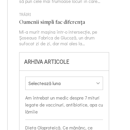
să pun cele mai frumoase locuri în care…
TRĂIRI
Oamenii simpli fac diferența
Mi-a murit mașina într-o intersecție, pe
Șoseaua Fabrica de Glucoză, un drum
sufocat zi de zi, dar mai ales la…
ARHIVA ARTICOLE
Am întrebat un medic despre 7 mituri
legate de vaccinuri, antibiotice, apa cu
lămîie
Dieta Oloproteică. Ce mănânc, ce