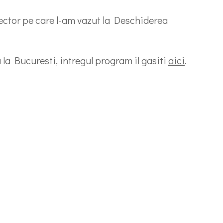
ector pe care l-am vazut la Deschiderea
la Bucuresti, intregul program il gasiti
aici
.
artajează