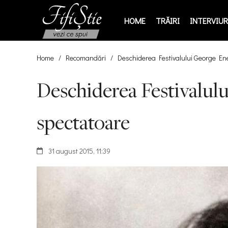
HOME
TRĂIRI
INTERVIURI
Home
/
Recomandări
/
Deschiderea Festivalului George Enes
Deschiderea Festivalulu
spectatoare
31 august 2015, 11:39