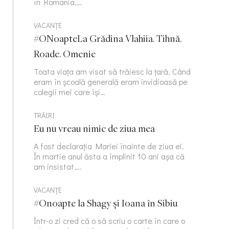
în România,…
VACANȚE
#ONoapteLa Grădina Vlahiia. Tihnă.
Roade. Omenie
Toata viața am visat să trăiesc la țară. Când
eram în școală generală eram invidioasă pe
colegii mei care își…
TRĂIRI
Eu nu vreau nimic de ziua mea
A fost declarația Mariei înainte de ziua ei.
În martie anul ăsta a împlinit 10 ani așa că
am insistat….
VACANȚE
#Onoapte la Shagy și Ioana în Sibiu
Într-o zi cred că o să scriu o carte în care o