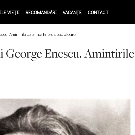
LE VIEŢII
RECOMANDĂRI
VACANȚE
CONTACT
cu. Amintirile celei mai tinere spectatoare
i George Enescu. Amintirile 