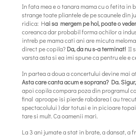
In fata mea e o tanara mama cu o fetita in b
strange toate pliantele de pe scaunele din j
ridica: H
ai sa mergem pe hol, poate o vede
coreanca dar probabil forma ochilor a indus-
intreb pe mama cati ani are micuta melomana
direct pe copila?
Da, da nu s-a terminat!
II s
varsta asta si ea imi spune ca pentru ele e 
In partea a doua a concertului devine mai at
Asta care canta acum e soprana? Da. Sigur, 
apoi copila compara poza din programul con
final aproape isi pierde rabdarea ( au trecut
spectacolului ) dar totusi e in picioare topa
tare si mult. Ca oamenii mari.
La 3 ani jumate a stat in brate, a dansat, a 