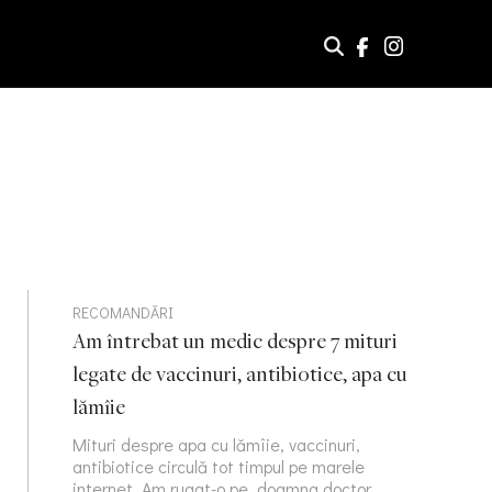
RECOMANDĂRI
Am întrebat un medic despre 7 mituri
legate de vaccinuri, antibiotice, apa cu
lămîie
Mituri despre apa cu lămîie, vaccinuri,
antibiotice circulă tot timpul pe marele
internet. Am rugat-o pe doamna doctor