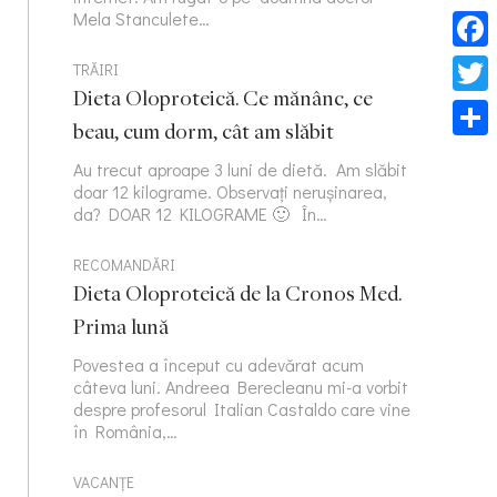
Mela Stanculete…
Face
TRĂIRI
Dieta Oloproteică. Ce mănânc, ce
Twitt
beau, cum dorm, cât am slăbit
Part
Au trecut aproape 3 luni de dietă. Am slăbit
doar 12 kilograme. Observați nerușinarea,
da? DOAR 12 KILOGRAME 🙂 În…
RECOMANDĂRI
Dieta Oloproteică de la Cronos Med.
Prima lună
Povestea a început cu adevărat acum
câteva luni. Andreea Berecleanu mi-a vorbit
despre profesorul Italian Castaldo care vine
în România,…
VACANȚE