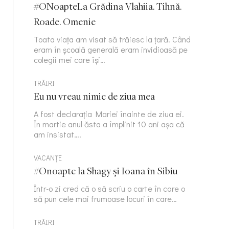
#ONoapteLa Grădina Vlahiia. Tihnă.
Roade. Omenie
Toata viața am visat să trăiesc la țară. Când
eram în școală generală eram invidioasă pe
colegii mei care își…
TRĂIRI
Eu nu vreau nimic de ziua mea
A fost declarația Mariei înainte de ziua ei.
În martie anul ăsta a împlinit 10 ani așa că
am insistat….
VACANȚE
#Onoapte la Shagy și Ioana în Sibiu
Într-o zi cred că o să scriu o carte în care o
să pun cele mai frumoase locuri în care…
TRĂIRI