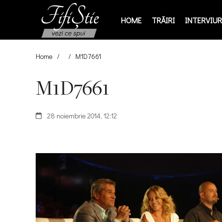
HOME
TRĂIRI
INTERVIURI
Home
/
/
M1D7661
M1D7661
28 noiembrie 2014, 12:12