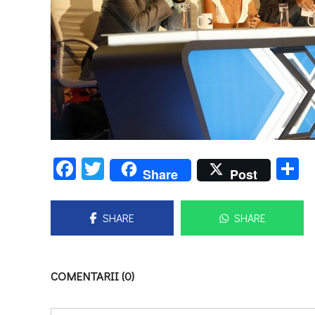
Facebook
Twitter
P
Share
Post
SHARE
SHARE
COMENTARII (0)