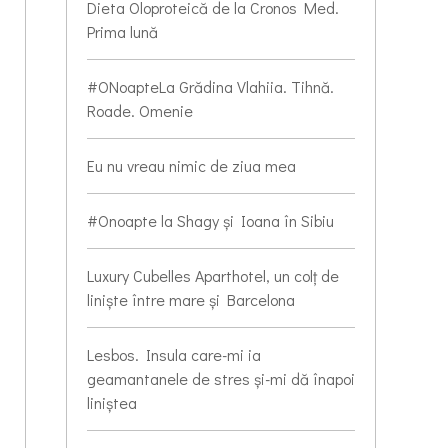
Dieta Oloproteică de la Cronos Med.
Prima lună
#ONoapteLa Grădina Vlahiia. Tihnă.
Roade. Omenie
Eu nu vreau nimic de ziua mea
#Onoapte la Shagy și Ioana în Sibiu
Luxury Cubelles Aparthotel, un colț de
liniște între mare și Barcelona
Lesbos. Insula care-mi ia
geamantanele de stres și-mi dă înapoi
liniștea