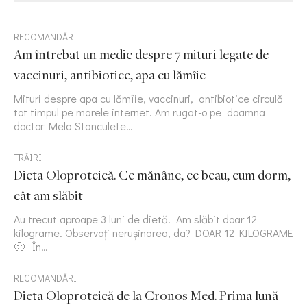
RECOMANDĂRI
Am întrebat un medic despre 7 mituri legate de
vaccinuri, antibiotice, apa cu lămîie
Mituri despre apa cu lămîie, vaccinuri, antibiotice circulă
tot timpul pe marele internet. Am rugat-o pe doamna
doctor Mela Stanculete…
TRĂIRI
Dieta Oloproteică. Ce mănânc, ce beau, cum dorm,
cât am slăbit
Au trecut aproape 3 luni de dietă. Am slăbit doar 12
kilograme. Observați nerușinarea, da? DOAR 12 KILOGRAME
🙂 În…
RECOMANDĂRI
Dieta Oloproteică de la Cronos Med. Prima lună