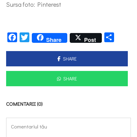
Sursa foto: Pinterest
Facebook
Twitter
Parta
Share
Post
SHARE
SHARE
COMENTARII (0)