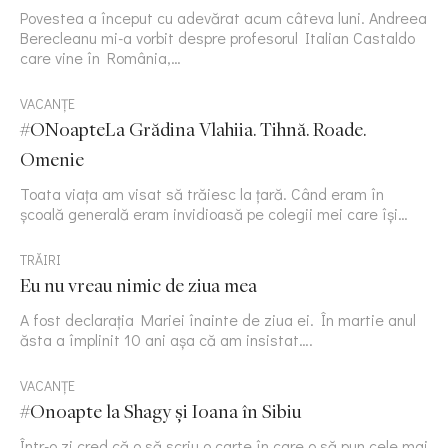
Povestea a început cu adevărat acum câteva luni. Andreea
Berecleanu mi-a vorbit despre profesorul Italian Castaldo
care vine în România,…
VACANȚE
#ONoapteLa Grădina Vlahiia. Tihnă. Roade.
Omenie
Toata viața am visat să trăiesc la țară. Când eram în
școală generală eram invidioasă pe colegii mei care își…
TRĂIRI
Eu nu vreau nimic de ziua mea
A fost declarația Mariei înainte de ziua ei. În martie anul
ăsta a împlinit 10 ani așa că am insistat….
VACANȚE
#Onoapte la Shagy și Ioana în Sibiu
Într-o zi cred că o să scriu o carte în care o să pun cele mai