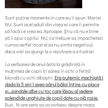
Sunt puține momente în care eu îi spun Mariei
NU. Sunt acel adult din viața ei care îi permite
să facă ce vrea ea. Aproape. Știu că nu e bine
să îi spui copilui NU, ca trebuie sa impachetezi
cumva astfel incat el sa nu simta negativul,
daca vrei sa ajungi la o rezolvare a situatiei.
La serbarea de anul ăsta la grădiniță în
mulțimea de copii îți sărea în ochi o fetiță
blondă cu ochi albaștri.
Era puternic machiată (
dada la 5 ani ) avea părul bălai întins cu placa
și…sandale albe cu toc care lăsau al vedere
splendide unghiute de copil date cu ojă rosie.
Bun. N-are sens sa va vorbesc despre masa