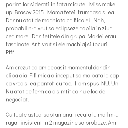
parintilor siderati in fata micutei Miss make
up Brasov 2015. Mama fetei, frumoasa si ea.
Dar nu atat de machiata ca fiica ei. Nah,
probabil n-a vrut sa eclipseze copila in ziua
cea mare. Dar, fetitele din grupa Mariei erau
fascinate. Ar fi vrut si ele machiaj si tocuri.
Pfff…
Am crezut ca am depasit momentul dar din
clipa aia Fifi mica a inceput sa ma bata la cap
ca vrea si ea pantofi cu toc. I-am spus NU. Un
Nu atat de ferm ca a simtit ca nu e loc de
negociat.
Cu toate astea, saptamana trecuta la mall m-a
rugat insistent in 2 magazine sa probeze. Am