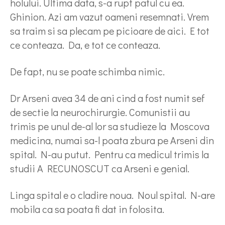
holului. Ultima data, s-a rupt patul cu ea.
Ghinion. Azi am vazut oameni resemnati. Vrem
sa traim si sa plecam pe picioare de aici. E tot
ce conteaza. Da, e tot ce conteaza.
De fapt, nu se poate schimba nimic.
Dr Arseni avea 34 de ani cind a fost numit sef
de sectie la neurochirurgie. Comunistii au
trimis pe unul de-al lor sa studieze la Moscova
medicina, numai sa-l poata zbura pe Arseni din
spital. N-au putut. Pentru ca medicul trimis la
studii A RECUNOSCUT ca Arseni e genial.
Linga spital e o cladire noua. Noul spital. N-are
mobila ca sa poata fi dat in folosita.