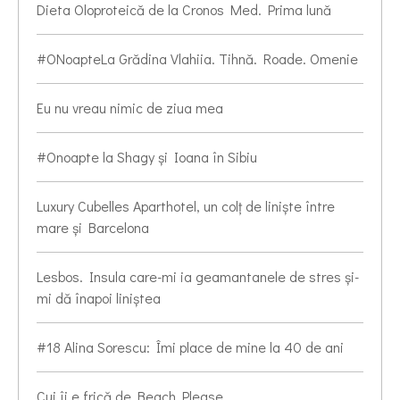
Dieta Oloproteică de la Cronos Med. Prima lună
#ONoapteLa Grădina Vlahiia. Tihnă. Roade. Omenie
Eu nu vreau nimic de ziua mea
#Onoapte la Shagy și Ioana în Sibiu
Luxury Cubelles Aparthotel, un colț de liniște între
mare și Barcelona
Lesbos. Insula care-mi ia geamantanele de stres și-
mi dă înapoi liniștea
#18 Alina Sorescu: Îmi place de mine la 40 de ani
Cui îi e frică de Beach Please