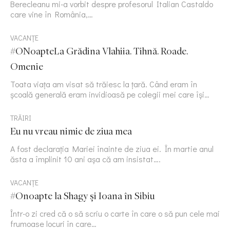
Berecleanu mi-a vorbit despre profesorul Italian Castaldo
care vine în România,…
VACANȚE
#ONoapteLa Grădina Vlahiia. Tihnă. Roade.
Omenie
Toata viața am visat să trăiesc la țară. Când eram în
școală generală eram invidioasă pe colegii mei care își…
TRĂIRI
Eu nu vreau nimic de ziua mea
A fost declarația Mariei înainte de ziua ei. În martie anul
ăsta a împlinit 10 ani așa că am insistat….
VACANȚE
#Onoapte la Shagy și Ioana în Sibiu
Într-o zi cred că o să scriu o carte în care o să pun cele mai
frumoase locuri în care…