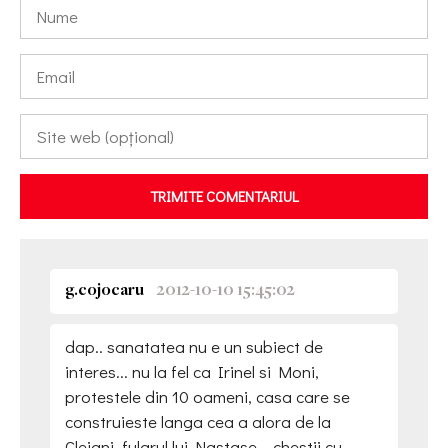
TRIMITE COMENTARIUL
g.cojocaru
2012-10-10 15:45:02
dap.. sanatatea nu e un subiect de
interes... nu la fel ca Irinel si Moni,
protestele din 10 oameni, casa care se
construieste langa cea a alora de la
Clejani, fularul lui Nastase... chestii cu