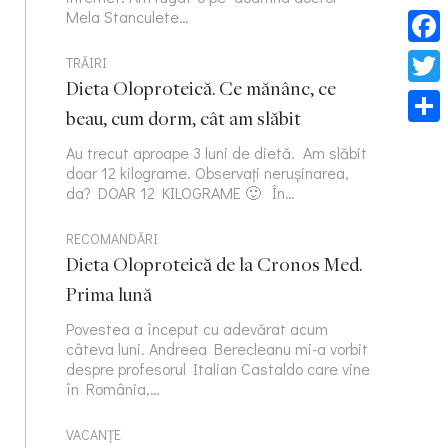
Mela Stanculete…
Face
TRĂIRI
Dieta Oloproteică. Ce mănânc, ce
Twitt
beau, cum dorm, cât am slăbit
Part
Au trecut aproape 3 luni de dietă. Am slăbit
doar 12 kilograme. Observați nerușinarea,
da? DOAR 12 KILOGRAME 🙂 În…
RECOMANDĂRI
Dieta Oloproteică de la Cronos Med.
Prima lună
Povestea a început cu adevărat acum
câteva luni. Andreea Berecleanu mi-a vorbit
despre profesorul Italian Castaldo care vine
în România,…
VACANȚE