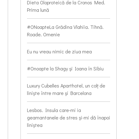
Dieta Oloproteică de la Cronos Med.
Prima lună
#ONoapteLa Grădina Vlahiia. Tihnă.
Roade. Omenie
Eu nu vreau nimic de ziua mea
#Onoapte la Shagy și Ioana în Sibiu
Luxury Cubelles Aparthotel, un colț de
liniște între mare și Barcelona
Lesbos. Insula care-mi ia
geamantanele de stres și-mi dă înapoi
liniștea