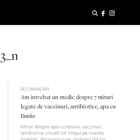
13_n
RECOMANDĂRI
Am întrebat un medic despre 7 mituri
legate de vaccinuri, antibiotice, apa cu
lămîie
Mituri despre apa cu lămîie, vaccinuri,
antibiotice circulă tot timpul pe marele
internet. Am rugat-o pe doamna doctor