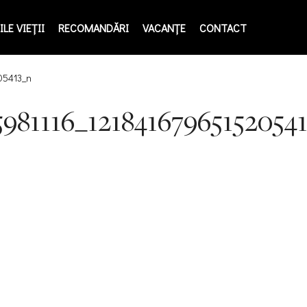
LE VIEŢII
RECOMANDĂRI
VACANȚE
CONTACT
05413_n
5981116_12184167965152054