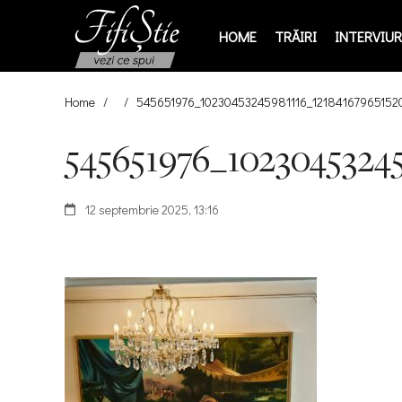
HOME
TRĂIRI
INTERVIURI
Home
/
/
545651976_10230453245981116_12184167965152
545651976_1023045324
12 septembrie 2025, 13:16