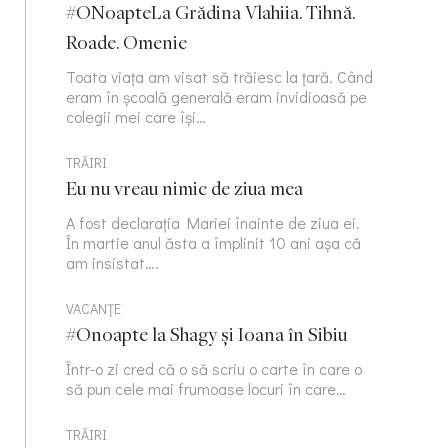
#ONoapteLa Grădina Vlahiia. Tihnă.
Roade. Omenie
Toata viața am visat să trăiesc la țară. Când
eram în școală generală eram invidioasă pe
colegii mei care își…
TRĂIRI
Eu nu vreau nimic de ziua mea
A fost declarația Mariei înainte de ziua ei.
În martie anul ăsta a împlinit 10 ani așa că
am insistat….
VACANȚE
#Onoapte la Shagy și Ioana în Sibiu
Într-o zi cred că o să scriu o carte în care o
să pun cele mai frumoase locuri în care…
TRĂIRI