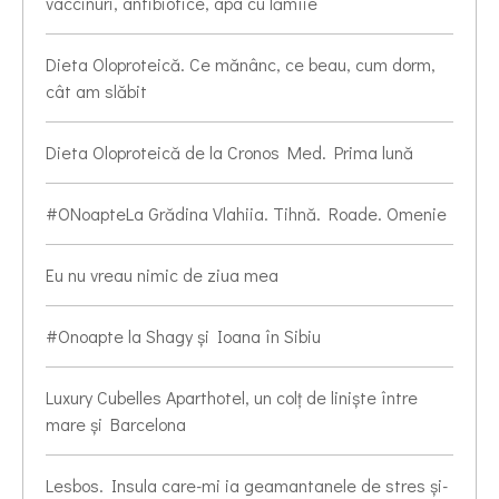
vaccinuri, antibiotice, apa cu lămîie
Dieta Oloproteică. Ce mănânc, ce beau, cum dorm,
cât am slăbit
Dieta Oloproteică de la Cronos Med. Prima lună
#ONoapteLa Grădina Vlahiia. Tihnă. Roade. Omenie
Eu nu vreau nimic de ziua mea
#Onoapte la Shagy și Ioana în Sibiu
Luxury Cubelles Aparthotel, un colț de liniște între
mare și Barcelona
Lesbos. Insula care-mi ia geamantanele de stres și-