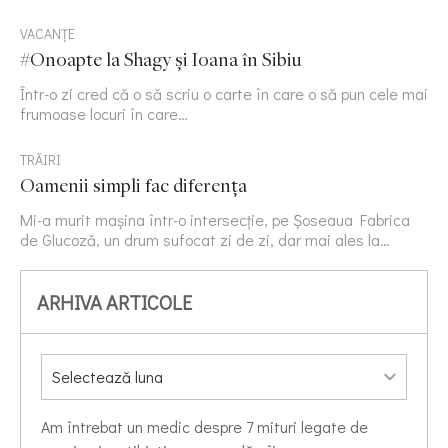
VACANȚE
#Onoapte la Shagy și Ioana în Sibiu
Într-o zi cred că o să scriu o carte în care o să pun cele mai
frumoase locuri în care…
TRĂIRI
Oamenii simpli fac diferența
Mi-a murit mașina într-o intersecție, pe Șoseaua Fabrica
de Glucoză, un drum sufocat zi de zi, dar mai ales la…
ARHIVA ARTICOLE
Am întrebat un medic despre 7 mituri legate de