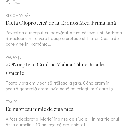
🙂 În…
RECOMANDĂRI
Dieta Oloproteică de la Cronos Med. Prima lună
Povestea a început cu adevărat acum câteva luni. Andreea
Berecleanu mi-a vorbit despre profesorul Italian Castaldo
care vine în România,…
VACANȚE
#ONoapteLa Grădina Vlahiia. Tihnă. Roade.
Omenie
Toata viața am visat să trăiesc la țară. Când eram în
școală generală eram invidioasă pe colegii mei care își…
TRĂIRI
Eu nu vreau nimic de ziua mea
A fost declarația Mariei înainte de ziua ei. În martie anul
ăsta a împlinit 10 ani așa că am insistat….