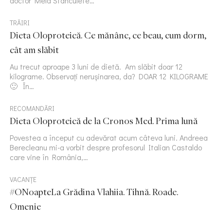
doctor Mela Stanculete…
TRĂIRI
Dieta Oloproteică. Ce mănânc, ce beau, cum dorm,
cât am slăbit
Au trecut aproape 3 luni de dietă. Am slăbit doar 12
kilograme. Observați nerușinarea, da? DOAR 12 KILOGRAME
🙂 În…
RECOMANDĂRI
Dieta Oloproteică de la Cronos Med. Prima lună
Povestea a început cu adevărat acum câteva luni. Andreea
Berecleanu mi-a vorbit despre profesorul Italian Castaldo
care vine în România,…
VACANȚE
#ONoapteLa Grădina Vlahiia. Tihnă. Roade.
Omenie