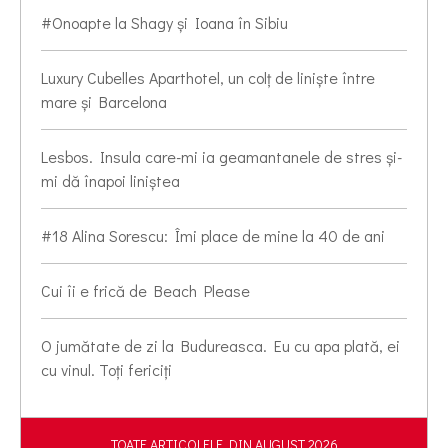
#Onoapte la Shagy și Ioana în Sibiu
Luxury Cubelles Aparthotel, un colț de liniște între
mare și Barcelona
Lesbos. Insula care-mi ia geamantanele de stres și-
mi dă înapoi liniștea
#18 Alina Sorescu: Îmi place de mine la 40 de ani
Cui îi e frică de Beach Please
O jumătate de zi la Budureasca. Eu cu apa plată, ei
cu vinul. Toți fericiți
TOATE ARTICOLELE DIN AUGUST 2026