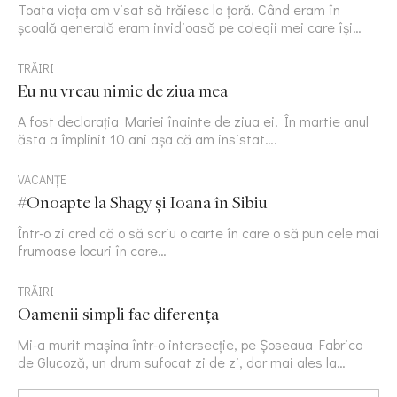
Toata viața am visat să trăiesc la țară. Când eram în
școală generală eram invidioasă pe colegii mei care își…
TRĂIRI
Eu nu vreau nimic de ziua mea
A fost declarația Mariei înainte de ziua ei. În martie anul
ăsta a împlinit 10 ani așa că am insistat….
VACANȚE
#Onoapte la Shagy și Ioana în Sibiu
Într-o zi cred că o să scriu o carte în care o să pun cele mai
frumoase locuri în care…
TRĂIRI
Oamenii simpli fac diferența
Mi-a murit mașina într-o intersecție, pe Șoseaua Fabrica
de Glucoză, un drum sufocat zi de zi, dar mai ales la…