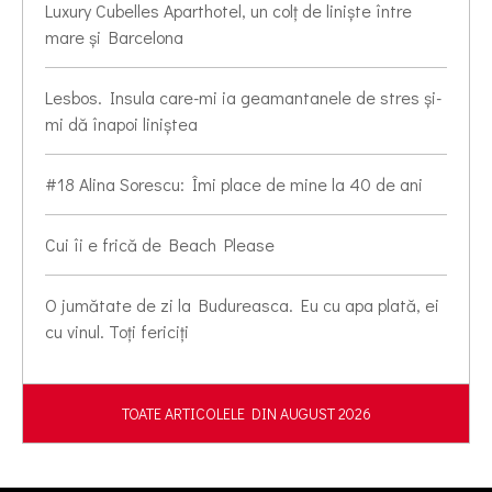
Luxury Cubelles Aparthotel, un colț de liniște între
mare și Barcelona
Lesbos. Insula care-mi ia geamantanele de stres și-
mi dă înapoi liniștea
#18 Alina Sorescu: Îmi place de mine la 40 de ani
Cui îi e frică de Beach Please
O jumătate de zi la Budureasca. Eu cu apa plată, ei
cu vinul. Toți fericiți
TOATE ARTICOLELE DIN AUGUST 2026