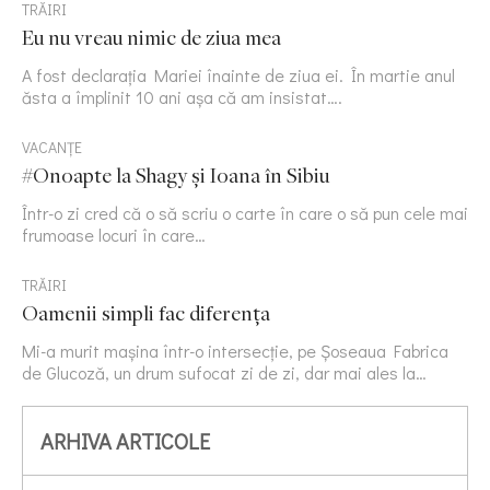
TRĂIRI
Eu nu vreau nimic de ziua mea
A fost declarația Mariei înainte de ziua ei. În martie anul
ăsta a împlinit 10 ani așa că am insistat….
VACANȚE
#Onoapte la Shagy și Ioana în Sibiu
Într-o zi cred că o să scriu o carte în care o să pun cele mai
frumoase locuri în care…
TRĂIRI
Oamenii simpli fac diferența
Mi-a murit mașina într-o intersecție, pe Șoseaua Fabrica
de Glucoză, un drum sufocat zi de zi, dar mai ales la…
ARHIVA ARTICOLE