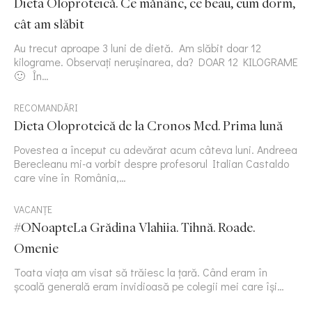
Dieta Oloproteică. Ce mănânc, ce beau, cum dorm,
cât am slăbit
Au trecut aproape 3 luni de dietă. Am slăbit doar 12
kilograme. Observați nerușinarea, da? DOAR 12 KILOGRAME
🙂 În…
RECOMANDĂRI
Dieta Oloproteică de la Cronos Med. Prima lună
Povestea a început cu adevărat acum câteva luni. Andreea
Berecleanu mi-a vorbit despre profesorul Italian Castaldo
care vine în România,…
VACANȚE
#ONoapteLa Grădina Vlahiia. Tihnă. Roade.
Omenie
Toata viața am visat să trăiesc la țară. Când eram în
școală generală eram invidioasă pe colegii mei care își…