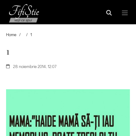
Home
/
/
1
1
28 noiembrie 2014, 12:07