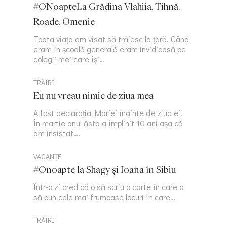
#ONoapteLa Grădina Vlahiia. Tihnă.
Roade. Omenie
Toata viața am visat să trăiesc la țară. Când
eram în școală generală eram invidioasă pe
colegii mei care își…
TRĂIRI
Eu nu vreau nimic de ziua mea
A fost declarația Mariei înainte de ziua ei.
În martie anul ăsta a împlinit 10 ani așa că
am insistat….
VACANȚE
#Onoapte la Shagy și Ioana în Sibiu
Într-o zi cred că o să scriu o carte în care o
să pun cele mai frumoase locuri în care…
TRĂIRI