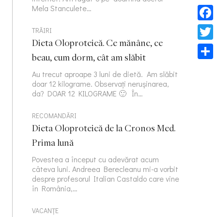
Mela Stanculete…
Face
TRĂIRI
Dieta Oloproteică. Ce mănânc, ce
Twitt
beau, cum dorm, cât am slăbit
Part
Au trecut aproape 3 luni de dietă. Am slăbit
doar 12 kilograme. Observați nerușinarea,
da? DOAR 12 KILOGRAME 🙂 În…
RECOMANDĂRI
Dieta Oloproteică de la Cronos Med.
Prima lună
Povestea a început cu adevărat acum
câteva luni. Andreea Berecleanu mi-a vorbit
despre profesorul Italian Castaldo care vine
în România,…
VACANȚE