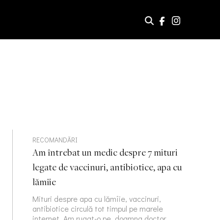
RECOMANDĂRI
Am întrebat un medic despre 7 mituri
legate de vaccinuri, antibiotice, apa cu
lămîie
Mituri despre apa cu lămîie, vaccinuri,
antibiotice circulă tot timpul pe marele
internet. Am rugat-o pe doamna doctor