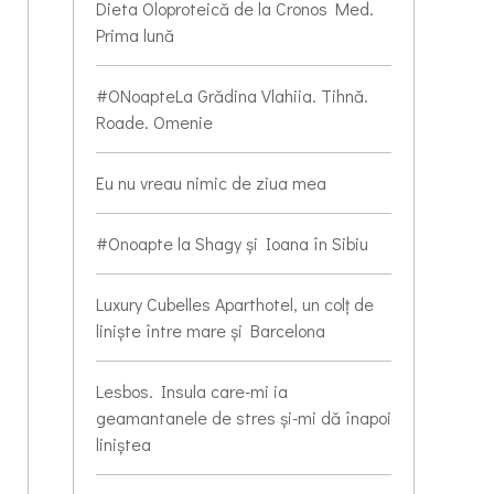
Dieta Oloproteică de la Cronos Med.
Prima lună
#ONoapteLa Grădina Vlahiia. Tihnă.
Roade. Omenie
Eu nu vreau nimic de ziua mea
#Onoapte la Shagy și Ioana în Sibiu
Luxury Cubelles Aparthotel, un colț de
liniște între mare și Barcelona
Lesbos. Insula care-mi ia
geamantanele de stres și-mi dă înapoi
liniștea