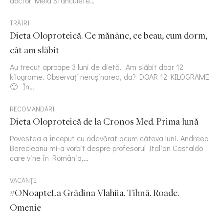
doctor Mela Stanculete…
TRĂIRI
Dieta Oloproteică. Ce mănânc, ce beau, cum dorm,
cât am slăbit
Au trecut aproape 3 luni de dietă. Am slăbit doar 12
kilograme. Observați nerușinarea, da? DOAR 12 KILOGRAME
🙂 În…
RECOMANDĂRI
Dieta Oloproteică de la Cronos Med. Prima lună
Povestea a început cu adevărat acum câteva luni. Andreea
Berecleanu mi-a vorbit despre profesorul Italian Castaldo
care vine în România,…
VACANȚE
#ONoapteLa Grădina Vlahiia. Tihnă. Roade.
Omenie