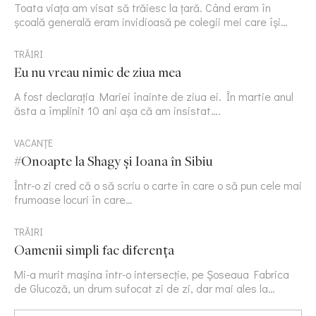
Toata viața am visat să trăiesc la țară. Când eram în
școală generală eram invidioasă pe colegii mei care își…
TRĂIRI
Eu nu vreau nimic de ziua mea
A fost declarația Mariei înainte de ziua ei. În martie anul
ăsta a împlinit 10 ani așa că am insistat….
VACANȚE
#Onoapte la Shagy și Ioana în Sibiu
Într-o zi cred că o să scriu o carte în care o să pun cele mai
frumoase locuri în care…
TRĂIRI
Oamenii simpli fac diferența
Mi-a murit mașina într-o intersecție, pe Șoseaua Fabrica
de Glucoză, un drum sufocat zi de zi, dar mai ales la…