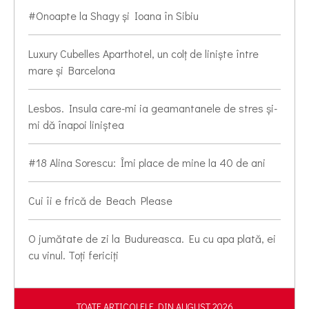
#Onoapte la Shagy și Ioana în Sibiu
Luxury Cubelles Aparthotel, un colț de liniște între
mare și Barcelona
Lesbos. Insula care-mi ia geamantanele de stres și-
mi dă înapoi liniștea
#18 Alina Sorescu: Îmi place de mine la 40 de ani
Cui îi e frică de Beach Please
O jumătate de zi la Budureasca. Eu cu apa plată, ei
cu vinul. Toți fericiți
TOATE ARTICOLELE DIN AUGUST 2026