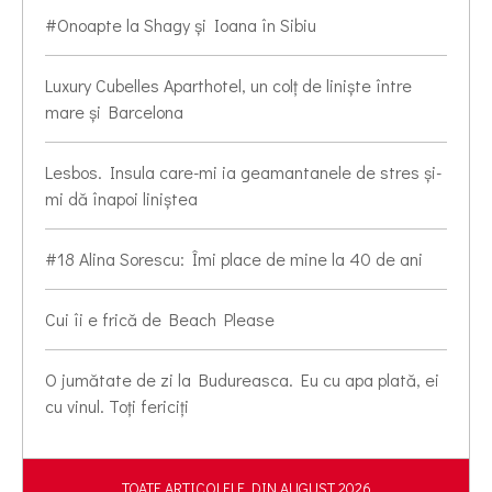
#Onoapte la Shagy și Ioana în Sibiu
Luxury Cubelles Aparthotel, un colț de liniște între
mare și Barcelona
Lesbos. Insula care-mi ia geamantanele de stres și-
mi dă înapoi liniștea
#18 Alina Sorescu: Îmi place de mine la 40 de ani
Cui îi e frică de Beach Please
O jumătate de zi la Budureasca. Eu cu apa plată, ei
cu vinul. Toți fericiți
TOATE ARTICOLELE DIN AUGUST 2026