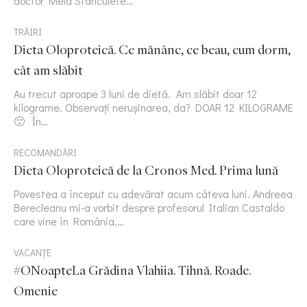
doctor Mela Stanculete…
TRĂIRI
Dieta Oloproteică. Ce mănânc, ce beau, cum dorm,
cât am slăbit
Au trecut aproape 3 luni de dietă. Am slăbit doar 12
kilograme. Observați nerușinarea, da? DOAR 12 KILOGRAME
🙂 În…
RECOMANDĂRI
Dieta Oloproteică de la Cronos Med. Prima lună
Povestea a început cu adevărat acum câteva luni. Andreea
Berecleanu mi-a vorbit despre profesorul Italian Castaldo
care vine în România,…
VACANȚE
#ONoapteLa Grădina Vlahiia. Tihnă. Roade.
Omenie