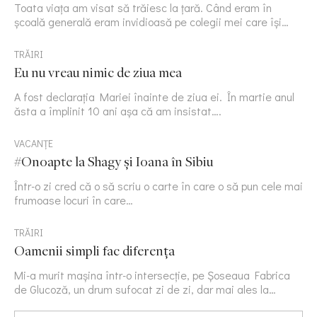
Toata viața am visat să trăiesc la țară. Când eram în
școală generală eram invidioasă pe colegii mei care își…
TRĂIRI
Eu nu vreau nimic de ziua mea
A fost declarația Mariei înainte de ziua ei. În martie anul
ăsta a împlinit 10 ani așa că am insistat….
VACANȚE
#Onoapte la Shagy și Ioana în Sibiu
Într-o zi cred că o să scriu o carte în care o să pun cele mai
frumoase locuri în care…
TRĂIRI
Oamenii simpli fac diferența
Mi-a murit mașina într-o intersecție, pe Șoseaua Fabrica
de Glucoză, un drum sufocat zi de zi, dar mai ales la…