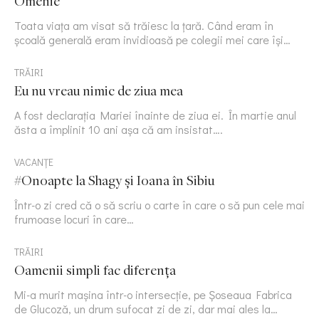
Omenie
Toata viața am visat să trăiesc la țară. Când eram în
școală generală eram invidioasă pe colegii mei care își…
TRĂIRI
Eu nu vreau nimic de ziua mea
A fost declarația Mariei înainte de ziua ei. În martie anul
ăsta a împlinit 10 ani așa că am insistat….
VACANȚE
#Onoapte la Shagy și Ioana în Sibiu
Într-o zi cred că o să scriu o carte în care o să pun cele mai
frumoase locuri în care…
TRĂIRI
Oamenii simpli fac diferența
Mi-a murit mașina într-o intersecție, pe Șoseaua Fabrica
de Glucoză, un drum sufocat zi de zi, dar mai ales la…