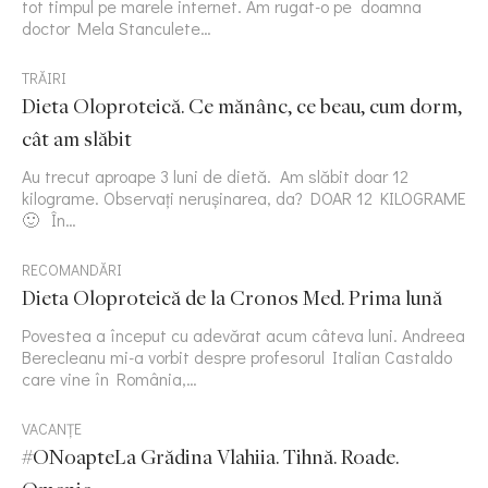
tot timpul pe marele internet. Am rugat-o pe doamna
doctor Mela Stanculete…
TRĂIRI
Dieta Oloproteică. Ce mănânc, ce beau, cum dorm,
cât am slăbit
Au trecut aproape 3 luni de dietă. Am slăbit doar 12
kilograme. Observați nerușinarea, da? DOAR 12 KILOGRAME
🙂 În…
RECOMANDĂRI
Dieta Oloproteică de la Cronos Med. Prima lună
Povestea a început cu adevărat acum câteva luni. Andreea
Berecleanu mi-a vorbit despre profesorul Italian Castaldo
care vine în România,…
VACANȚE
#ONoapteLa Grădina Vlahiia. Tihnă. Roade.