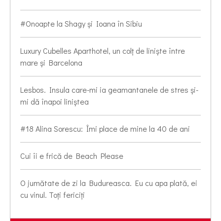
#Onoapte la Shagy și Ioana în Sibiu
Luxury Cubelles Aparthotel, un colț de liniște între
mare și Barcelona
Lesbos. Insula care-mi ia geamantanele de stres și-
mi dă înapoi liniștea
#18 Alina Sorescu: Îmi place de mine la 40 de ani
Cui îi e frică de Beach Please
O jumătate de zi la Budureasca. Eu cu apa plată, ei
cu vinul. Toți fericiți