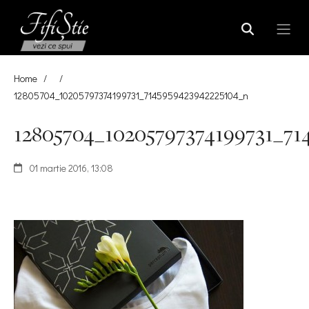
Home
/
/
12805704_10205797374199731_7145959423942225104_n
12805704_10205797374199731_71
01 martie 2016, 13:08