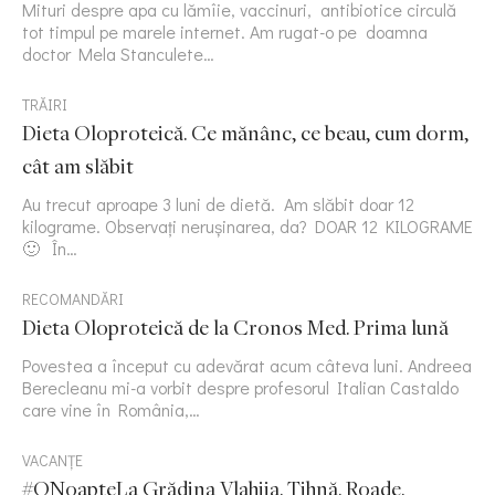
Mituri despre apa cu lămîie, vaccinuri, antibiotice circulă
tot timpul pe marele internet. Am rugat-o pe doamna
doctor Mela Stanculete…
TRĂIRI
Dieta Oloproteică. Ce mănânc, ce beau, cum dorm,
cât am slăbit
Au trecut aproape 3 luni de dietă. Am slăbit doar 12
kilograme. Observați nerușinarea, da? DOAR 12 KILOGRAME
🙂 În…
RECOMANDĂRI
Dieta Oloproteică de la Cronos Med. Prima lună
Povestea a început cu adevărat acum câteva luni. Andreea
Berecleanu mi-a vorbit despre profesorul Italian Castaldo
care vine în România,…
VACANȚE
#ONoapteLa Grădina Vlahiia. Tihnă. Roade.