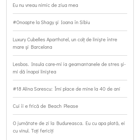
Eu nu vreau nimic de ziua mea
#Onoapte la Shagy și Ioana în Sibiu
Luxury Cubelles Aparthotel, un colț de liniște între
mare și Barcelona
Lesbos. Insula care-mi ia geamantanele de stres și-
mi dă înapoi liniștea
#18 Alina Sorescu: Îmi place de mine la 40 de ani
Cui îi e frică de Beach Please
O jumătate de zi la Budureasca. Eu cu apa plată, ei
cu vinul. Toți fericiți