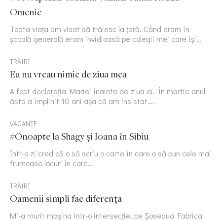
Omenie
Toata viața am visat să trăiesc la țară. Când eram în
școală generală eram invidioasă pe colegii mei care își…
TRĂIRI
Eu nu vreau nimic de ziua mea
A fost declarația Mariei înainte de ziua ei. În martie anul
ăsta a împlinit 10 ani așa că am insistat….
VACANȚE
#Onoapte la Shagy și Ioana în Sibiu
Într-o zi cred că o să scriu o carte în care o să pun cele mai
frumoase locuri în care…
TRĂIRI
Oamenii simpli fac diferența
Mi-a murit mașina într-o intersecție, pe Șoseaua Fabrica