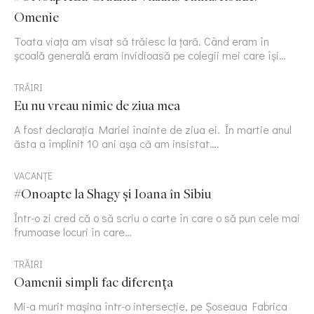
Omenie
Toata viața am visat să trăiesc la țară. Când eram în
școală generală eram invidioasă pe colegii mei care își…
TRĂIRI
Eu nu vreau nimic de ziua mea
A fost declarația Mariei înainte de ziua ei. În martie anul
ăsta a împlinit 10 ani așa că am insistat….
VACANȚE
#Onoapte la Shagy și Ioana în Sibiu
Într-o zi cred că o să scriu o carte în care o să pun cele mai
frumoase locuri în care…
TRĂIRI
Oamenii simpli fac diferența
Mi-a murit mașina într-o intersecție, pe Șoseaua Fabrica