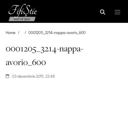
Home
/
/
0001205_3214-nappa-avorio_600
0001205_3214-nappa-
avorio_600
03 decembrie 2015, 22:48