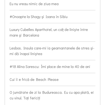
Eu nu vreau nimic de ziua mea
#Onoapte la Shagy și Ioana în Sibiu
Luxury Cubelles Aparthotel, un colț de liniște între
mare și Barcelona
Lesbos. Insula care-mi ia geamantanele de stres și-
mi dă înapoi liniștea
#18 Alina Sorescu: Îmi place de mine la 40 de ani
Cui îi e frică de Beach Please
O jumătate de zi la Budureasca. Eu cu apa plată, ei
cu vinul. Toți fericiți