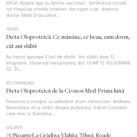
Mituri despre apa cu lămîie, vaccinuri, antibiotice circulă
tot timpul pe marele internet. Am rugat-o pe doamna
doctor Mela Stanculete…
TRĂIRI
Dieta Oloproteică. Ce mănânc, ce beau, cum dorm,
cât am slăbit
Au trecut aproape 3 luni de dietă. Am slăbit doar 12
kilograme. Observați nerușinarea, da? DOAR 12 KILOGRAME
🙂 În…
RECOMANDĂRI
Dieta Oloproteică de la Cronos Med. Prima lună
Povestea a început cu adevărat acum câteva luni. Andreea
Berecleanu mi-a vorbit despre profesorul Italian Castaldo
care vine în România,…
VACANȚE
#ONoapteLa Grădina Vlahiia. Tihnă. Roade.