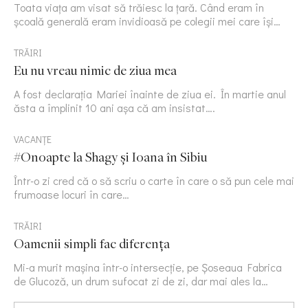
Toata viața am visat să trăiesc la țară. Când eram în
școală generală eram invidioasă pe colegii mei care își…
TRĂIRI
Eu nu vreau nimic de ziua mea
A fost declarația Mariei înainte de ziua ei. În martie anul
ăsta a împlinit 10 ani așa că am insistat….
VACANȚE
#Onoapte la Shagy și Ioana în Sibiu
Într-o zi cred că o să scriu o carte în care o să pun cele mai
frumoase locuri în care…
TRĂIRI
Oamenii simpli fac diferența
Mi-a murit mașina într-o intersecție, pe Șoseaua Fabrica
de Glucoză, un drum sufocat zi de zi, dar mai ales la…