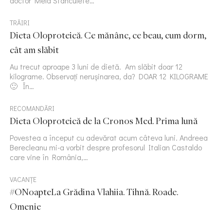
doctor Mela Stanculete…
TRĂIRI
Dieta Oloproteică. Ce mănânc, ce beau, cum dorm,
cât am slăbit
Au trecut aproape 3 luni de dietă. Am slăbit doar 12
kilograme. Observați nerușinarea, da? DOAR 12 KILOGRAME
🙂 În…
RECOMANDĂRI
Dieta Oloproteică de la Cronos Med. Prima lună
Povestea a început cu adevărat acum câteva luni. Andreea
Berecleanu mi-a vorbit despre profesorul Italian Castaldo
care vine în România,…
VACANȚE
#ONoapteLa Grădina Vlahiia. Tihnă. Roade.
Omenie