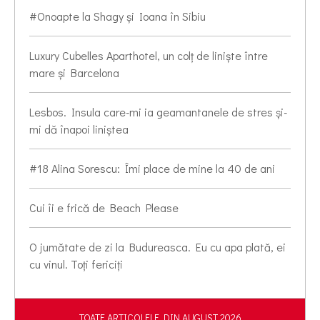
#Onoapte la Shagy și Ioana în Sibiu
Luxury Cubelles Aparthotel, un colț de liniște între
mare și Barcelona
Lesbos. Insula care-mi ia geamantanele de stres și-
mi dă înapoi liniștea
#18 Alina Sorescu: Îmi place de mine la 40 de ani
Cui îi e frică de Beach Please
O jumătate de zi la Budureasca. Eu cu apa plată, ei
cu vinul. Toți fericiți
TOATE ARTICOLELE DIN AUGUST 2026