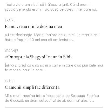
Toata viața am visat să trăiesc la țară. Când eram în
școală generală eram invidioasă pe colegii mei care își…
TRĂIRI
Eu nu vreau nimic de ziua mea
A fost declarația Mariei înainte de ziua ei. În martie anul
ăsta a împlinit 10 ani așa că am insistat….
VACANȚE
#Onoapte la Shagy și Ioana în Sibiu
Într-o zi cred că o să scriu o carte în care o să pun cele mai
frumoase locuri în care…
TRĂIRI
Oamenii simpli fac diferența
Mi-a murit mașina într-o intersecție, pe Șoseaua Fabrica
de Glucoză, un drum sufocat zi de zi, dar mai ales la…