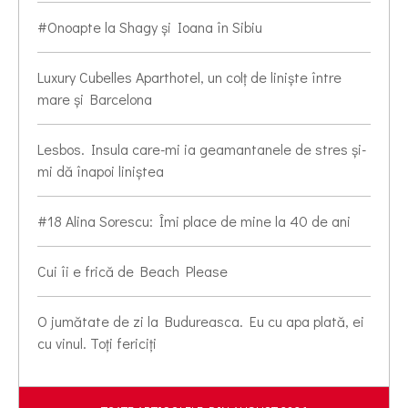
#Onoapte la Shagy și Ioana în Sibiu
Luxury Cubelles Aparthotel, un colț de liniște între
mare și Barcelona
Lesbos. Insula care-mi ia geamantanele de stres și-
mi dă înapoi liniștea
#18 Alina Sorescu: Îmi place de mine la 40 de ani
Cui îi e frică de Beach Please
O jumătate de zi la Budureasca. Eu cu apa plată, ei
cu vinul. Toți fericiți