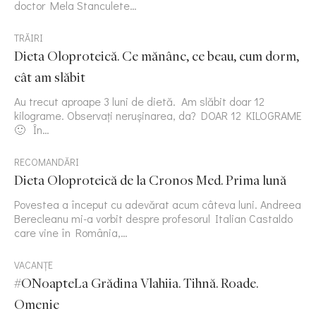
doctor Mela Stanculete…
TRĂIRI
Dieta Oloproteică. Ce mănânc, ce beau, cum dorm,
cât am slăbit
Au trecut aproape 3 luni de dietă. Am slăbit doar 12
kilograme. Observați nerușinarea, da? DOAR 12 KILOGRAME
🙂 În…
RECOMANDĂRI
Dieta Oloproteică de la Cronos Med. Prima lună
Povestea a început cu adevărat acum câteva luni. Andreea
Berecleanu mi-a vorbit despre profesorul Italian Castaldo
care vine în România,…
VACANȚE
#ONoapteLa Grădina Vlahiia. Tihnă. Roade.
Omenie