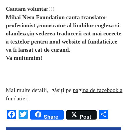
Cautam volunta
r!!!
Mihai Nesu Foundation cauta translator
profesionist ,cunoscator al limbilor engleza si
olandeza,in vederea traducerii cat mai corecte
a textelor pentru noul website al fundatiei,ce
va fi lansat cat de curand.
Va multumim!
Mai multe detalii, găsiți pe
pagina de facebook a
fundației
.
Facebook
Twitter
Parta
Share
Post