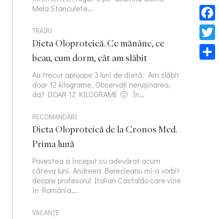
Mela Stanculete…
Face
TRĂIRI
Dieta Oloproteică. Ce mănânc, ce
Twitt
beau, cum dorm, cât am slăbit
Part
Au trecut aproape 3 luni de dietă. Am slăbit
doar 12 kilograme. Observați nerușinarea,
da? DOAR 12 KILOGRAME 🙂 În…
RECOMANDĂRI
Dieta Oloproteică de la Cronos Med.
Prima lună
Povestea a început cu adevărat acum
câteva luni. Andreea Berecleanu mi-a vorbit
despre profesorul Italian Castaldo care vine
în România,…
VACANȚE