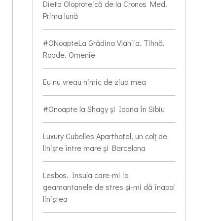
Dieta Oloproteică de la Cronos Med.
Prima lună
#ONoapteLa Grădina Vlahiia. Tihnă.
Roade. Omenie
Eu nu vreau nimic de ziua mea
#Onoapte la Shagy și Ioana în Sibiu
Luxury Cubelles Aparthotel, un colț de
liniște între mare și Barcelona
Lesbos. Insula care-mi ia
geamantanele de stres și-mi dă înapoi
liniștea