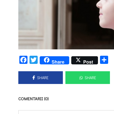
Facebook
Twitter
P
Share
Post
SHARE
SHARE
COMENTARII (0)