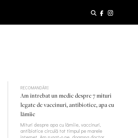
RECOMANDĂRI
Am întrebat un medic despre 7 mituri
legate de vaccinuri, antibiotice, apa cu
lămîie
Mituri despre apa cu lămîie, vaccinuri,
antibiotice circulă tot timpul pe marele
internet. Am rugat-o pe doamna doctor