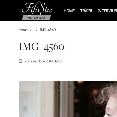
HOME
TRĂIRI
INTERVIURI
Home
/
/
IMG_4560
IMG_4560
28 noiembrie 2014, 12:05