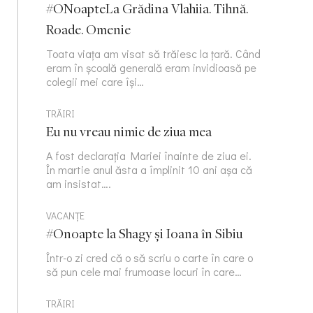
#ONoapteLa Grădina Vlahiia. Tihnă.
Roade. Omenie
Toata viața am visat să trăiesc la țară. Când
eram în școală generală eram invidioasă pe
colegii mei care își…
TRĂIRI
Eu nu vreau nimic de ziua mea
A fost declarația Mariei înainte de ziua ei.
În martie anul ăsta a împlinit 10 ani așa că
am insistat….
VACANȚE
#Onoapte la Shagy și Ioana în Sibiu
Într-o zi cred că o să scriu o carte în care o
să pun cele mai frumoase locuri în care…
TRĂIRI