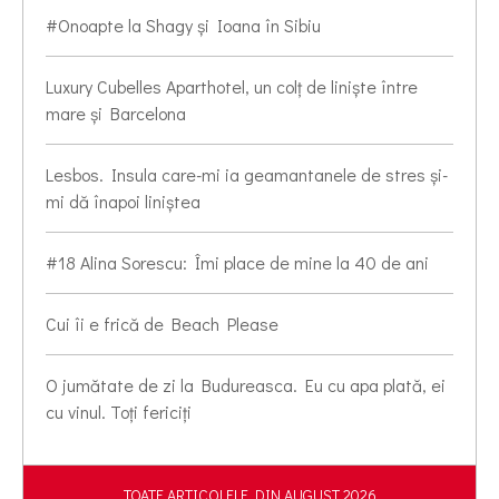
#Onoapte la Shagy și Ioana în Sibiu
Luxury Cubelles Aparthotel, un colț de liniște între
mare și Barcelona
Lesbos. Insula care-mi ia geamantanele de stres și-
mi dă înapoi liniștea
#18 Alina Sorescu: Îmi place de mine la 40 de ani
Cui îi e frică de Beach Please
O jumătate de zi la Budureasca. Eu cu apa plată, ei
cu vinul. Toți fericiți
TOATE ARTICOLELE DIN AUGUST 2026