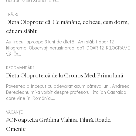
doctor Mela Stanculete…
TRĂIRI
Dieta Oloproteică. Ce mănânc, ce beau, cum dorm,
cât am slăbit
Au trecut aproape 3 luni de dietă. Am slăbit doar 12
kilograme. Observați nerușinarea, da? DOAR 12 KILOGRAME
🙂 În…
RECOMANDĂRI
Dieta Oloproteică de la Cronos Med. Prima lună
Povestea a început cu adevărat acum câteva luni. Andreea
Berecleanu mi-a vorbit despre profesorul Italian Castaldo
care vine în România,…
VACANȚE
#ONoapteLa Grădina Vlahiia. Tihnă. Roade.
Omenie