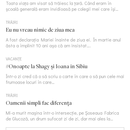
Toata viața am visat să trăiesc la țară. Când eram în
școală generală eram invidioasă pe colegii mei care își…
TRĂIRI
Eu nu vreau nimic de ziua mea
A fost declarația Mariei înainte de ziua ei. În martie anul
ăsta a împlinit 10 ani așa că am insistat….
VACANȚE
#Onoapte la Shagy și Ioana în Sibiu
Într-o zi cred că o să scriu o carte în care o să pun cele mai
frumoase locuri în care…
TRĂIRI
Oamenii simpli fac diferența
Mi-a murit mașina într-o intersecție, pe Șoseaua Fabrica
de Glucoză, un drum sufocat zi de zi, dar mai ales la…