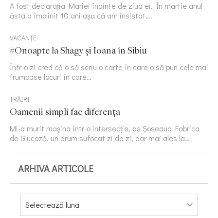
A fost declarația Mariei înainte de ziua ei. În martie anul
ăsta a împlinit 10 ani așa că am insistat….
VACANȚE
#Onoapte la Shagy și Ioana în Sibiu
Într-o zi cred că o să scriu o carte în care o să pun cele mai
frumoase locuri în care…
TRĂIRI
Oamenii simpli fac diferența
Mi-a murit mașina într-o intersecție, pe Șoseaua Fabrica
de Glucoză, un drum sufocat zi de zi, dar mai ales la…
ARHIVA ARTICOLE