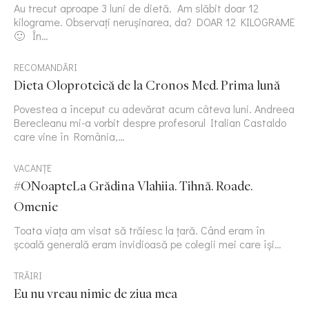
Au trecut aproape 3 luni de dietă. Am slăbit doar 12
kilograme. Observați nerușinarea, da? DOAR 12 KILOGRAME
🙂 În…
RECOMANDĂRI
Dieta Oloproteică de la Cronos Med. Prima lună
Povestea a început cu adevărat acum câteva luni. Andreea
Berecleanu mi-a vorbit despre profesorul Italian Castaldo
care vine în România,…
VACANȚE
#ONoapteLa Grădina Vlahiia. Tihnă. Roade.
Omenie
Toata viața am visat să trăiesc la țară. Când eram în
școală generală eram invidioasă pe colegii mei care își…
TRĂIRI
Eu nu vreau nimic de ziua mea