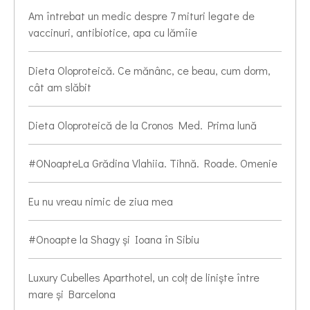
Am întrebat un medic despre 7 mituri legate de
vaccinuri, antibiotice, apa cu lămîie
Dieta Oloproteică. Ce mănânc, ce beau, cum dorm,
cât am slăbit
Dieta Oloproteică de la Cronos Med. Prima lună
#ONoapteLa Grădina Vlahiia. Tihnă. Roade. Omenie
Eu nu vreau nimic de ziua mea
#Onoapte la Shagy și Ioana în Sibiu
Luxury Cubelles Aparthotel, un colț de liniște între
mare și Barcelona