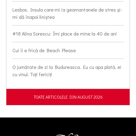
Lesbos. Insula care-mi ia geamantanele de stres și-
mi dă înapoi liniștea
#18 Alina Sorescu: Îmi place de mine la 40 de ani
Cui îi e frică de Beach Please
O jumătate de zi la Budureasca. Eu cu apa plată, ei
cu vinul. Toți fericiți
TOATE ARTICOLELE DIN AUGUST 2026