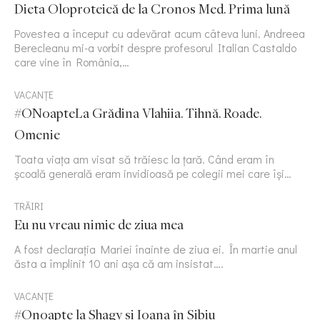
Dieta Oloproteică de la Cronos Med. Prima lună
Povestea a început cu adevărat acum câteva luni. Andreea
Berecleanu mi-a vorbit despre profesorul Italian Castaldo
care vine în România,…
VACANȚE
#ONoapteLa Grădina Vlahiia. Tihnă. Roade.
Omenie
Toata viața am visat să trăiesc la țară. Când eram în
școală generală eram invidioasă pe colegii mei care își…
TRĂIRI
Eu nu vreau nimic de ziua mea
A fost declarația Mariei înainte de ziua ei. În martie anul
ăsta a împlinit 10 ani așa că am insistat….
VACANȚE
#Onoapte la Shagy și Ioana în Sibiu