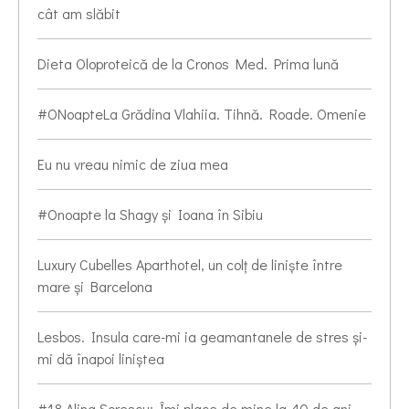
cât am slăbit
Dieta Oloproteică de la Cronos Med. Prima lună
#ONoapteLa Grădina Vlahiia. Tihnă. Roade. Omenie
Eu nu vreau nimic de ziua mea
#Onoapte la Shagy și Ioana în Sibiu
Luxury Cubelles Aparthotel, un colț de liniște între
mare și Barcelona
Lesbos. Insula care-mi ia geamantanele de stres și-
mi dă înapoi liniștea
#18 Alina Sorescu: Îmi place de mine la 40 de ani