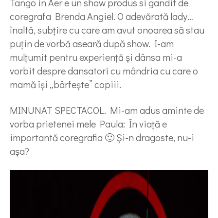
Tango in Aer e un show produs si gandit de
coregrafa Brenda Angiel. O adevărată lady…
înaltă, subțire cu care am avut onoarea să stau
puțin de vorbă aseară după show. I-am
mulțumit pentru experiență și dânsa mi-a
vorbit despre dansatori cu mândria cu care o
mamă își „bârfește” copiii.
MINUNAT SPECTACOL. Mi-am adus aminte de
vorba prietenei mele Paula: În viață e
importantă coregrafia 🙂 Și-n dragoste, nu-i
așa?