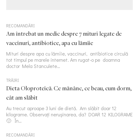
RECOMANDĂRI
Am întrebat un medic despre 7 mituri legate de
vaccinuri, antibiotice, apa cu lămîie
Mituri despre apa cu lămîie, vaccinuri, antibiotice circulă
tot timpul pe marele internet. Am rugat-o pe doamna
doctor Mela Stanculete…
TRĂIRI
Dieta Oloproteică. Ce mănânc, ce beau, cum dorm,
cât am slăbit
Au trecut aproape 3 luni de dietă. Am slăbit doar 12
kilograme. Observați nerușinarea, da? DOAR 12 KILOGRAME
🙂 În…
RECOMANDĂRI