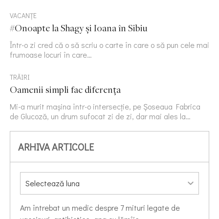
VACANȚE
#Onoapte la Shagy și Ioana în Sibiu
Într-o zi cred că o să scriu o carte în care o să pun cele mai
frumoase locuri în care…
TRĂIRI
Oamenii simpli fac diferența
Mi-a murit mașina într-o intersecție, pe Șoseaua Fabrica
de Glucoză, un drum sufocat zi de zi, dar mai ales la…
ARHIVA ARTICOLE
Am întrebat un medic despre 7 mituri legate de