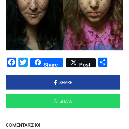
Facebook
Twitter
Parta
Share
Post
SHARE
SHARE
COMENTARII (0)