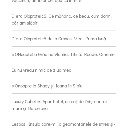
vaccinuri, antibiotice, apa cu lămîie
Dieta Oloproteică. Ce mănânc, ce beau, cum dorm,
cât am slăbit
Dieta Oloproteică de la Cronos Med. Prima lună
#ONoapteLa Grădina Vlahiia. Tihnă. Roade. Omenie
Eu nu vreau nimic de ziua mea
#Onoapte la Shagy și Ioana în Sibiu
Luxury Cubelles Aparthotel, un colț de liniște între
mare și Barcelona
Lesbos. Insula care-mi ia geamantanele de stres și-