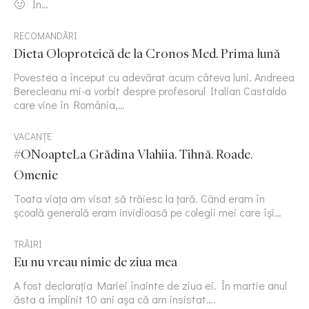
🙂 În…
RECOMANDĂRI
Dieta Oloproteică de la Cronos Med. Prima lună
Povestea a început cu adevărat acum câteva luni. Andreea
Berecleanu mi-a vorbit despre profesorul Italian Castaldo
care vine în România,…
VACANȚE
#ONoapteLa Grădina Vlahiia. Tihnă. Roade.
Omenie
Toata viața am visat să trăiesc la țară. Când eram în
școală generală eram invidioasă pe colegii mei care își…
TRĂIRI
Eu nu vreau nimic de ziua mea
A fost declarația Mariei înainte de ziua ei. În martie anul
ăsta a împlinit 10 ani așa că am insistat….