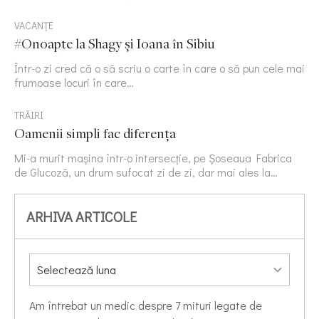
VACANȚE
#Onoapte la Shagy și Ioana în Sibiu
Într-o zi cred că o să scriu o carte în care o să pun cele mai
frumoase locuri în care…
TRĂIRI
Oamenii simpli fac diferența
Mi-a murit mașina într-o intersecție, pe Șoseaua Fabrica
de Glucoză, un drum sufocat zi de zi, dar mai ales la…
ARHIVA ARTICOLE
Am întrebat un medic despre 7 mituri legate de