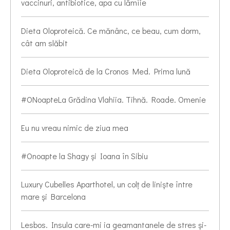
vaccinuri, antibiotice, apa cu lămîie
Dieta Oloproteică. Ce mănânc, ce beau, cum dorm,
cât am slăbit
Dieta Oloproteică de la Cronos Med. Prima lună
#ONoapteLa Grădina Vlahiia. Tihnă. Roade. Omenie
Eu nu vreau nimic de ziua mea
#Onoapte la Shagy și Ioana în Sibiu
Luxury Cubelles Aparthotel, un colț de liniște între
mare și Barcelona
Lesbos. Insula care-mi ia geamantanele de stres și-