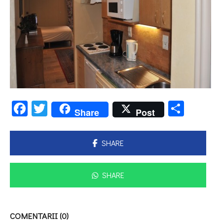
Facebook
Twitter
Parta
Share
Post
SHARE
SHARE
COMENTARII (0)