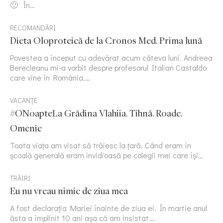
🙂 În…
RECOMANDĂRI
Dieta Oloproteică de la Cronos Med. Prima lună
Povestea a început cu adevărat acum câteva luni. Andreea
Berecleanu mi-a vorbit despre profesorul Italian Castaldo
care vine în România,…
VACANȚE
#ONoapteLa Grădina Vlahiia. Tihnă. Roade.
Omenie
Toata viața am visat să trăiesc la țară. Când eram în
școală generală eram invidioasă pe colegii mei care își…
TRĂIRI
Eu nu vreau nimic de ziua mea
A fost declarația Mariei înainte de ziua ei. În martie anul
ăsta a împlinit 10 ani așa că am insistat….