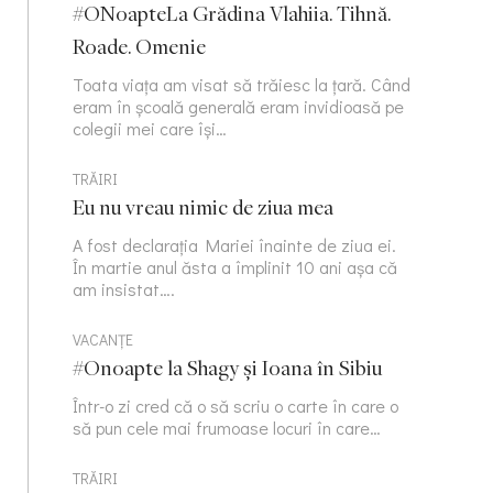
#ONoapteLa Grădina Vlahiia. Tihnă.
Roade. Omenie
Toata viața am visat să trăiesc la țară. Când
eram în școală generală eram invidioasă pe
colegii mei care își…
TRĂIRI
Eu nu vreau nimic de ziua mea
A fost declarația Mariei înainte de ziua ei.
În martie anul ăsta a împlinit 10 ani așa că
am insistat….
VACANȚE
#Onoapte la Shagy și Ioana în Sibiu
Într-o zi cred că o să scriu o carte în care o
să pun cele mai frumoase locuri în care…
TRĂIRI