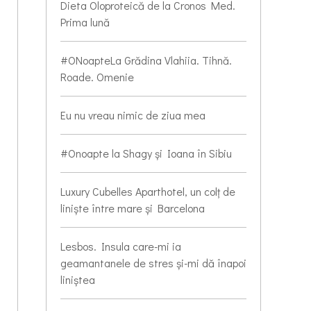
Dieta Oloproteică de la Cronos Med.
Prima lună
#ONoapteLa Grădina Vlahiia. Tihnă.
Roade. Omenie
Eu nu vreau nimic de ziua mea
#Onoapte la Shagy și Ioana în Sibiu
Luxury Cubelles Aparthotel, un colț de
liniște între mare și Barcelona
Lesbos. Insula care-mi ia
geamantanele de stres și-mi dă înapoi
liniștea