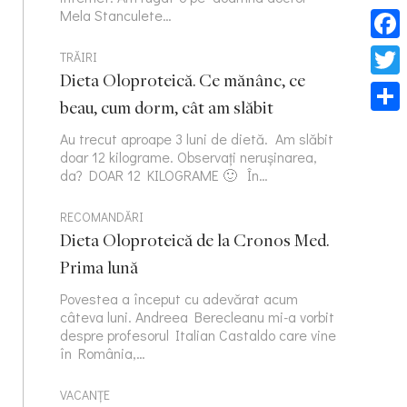
Mela Stanculete…
Face
TRĂIRI
Dieta Oloproteică. Ce mănânc, ce
Twitt
beau, cum dorm, cât am slăbit
Part
Au trecut aproape 3 luni de dietă. Am slăbit
doar 12 kilograme. Observați nerușinarea,
da? DOAR 12 KILOGRAME 🙂 În…
RECOMANDĂRI
Dieta Oloproteică de la Cronos Med.
Prima lună
Povestea a început cu adevărat acum
câteva luni. Andreea Berecleanu mi-a vorbit
despre profesorul Italian Castaldo care vine
în România,…
VACANȚE