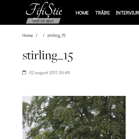
HOME
TRĂIRI
INTERVIURI
Home
/
/
stirling_15
stirling_15
02 august 2017, 06:48