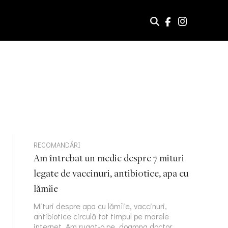
RECOMANDĂRI
Am întrebat un medic despre 7 mituri
legate de vaccinuri, antibiotice, apa cu
lămîie
Mituri despre apa cu lămîie, vaccinuri,
antibiotice circulă tot timpul pe marele
internet. Am rugat-o pe doamna doctor