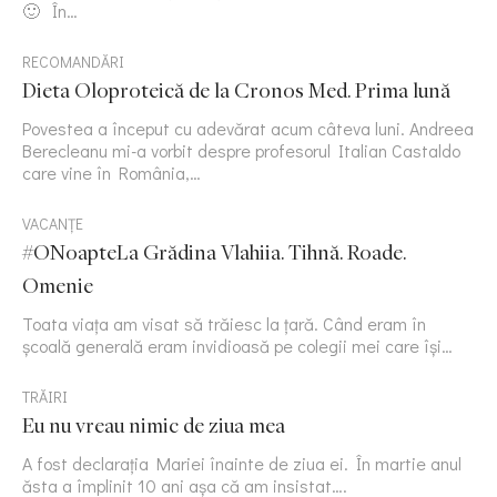
🙂 În…
RECOMANDĂRI
Dieta Oloproteică de la Cronos Med. Prima lună
Povestea a început cu adevărat acum câteva luni. Andreea
Berecleanu mi-a vorbit despre profesorul Italian Castaldo
care vine în România,…
VACANȚE
#ONoapteLa Grădina Vlahiia. Tihnă. Roade.
Omenie
Toata viața am visat să trăiesc la țară. Când eram în
școală generală eram invidioasă pe colegii mei care își…
TRĂIRI
Eu nu vreau nimic de ziua mea
A fost declarația Mariei înainte de ziua ei. În martie anul
ăsta a împlinit 10 ani așa că am insistat….