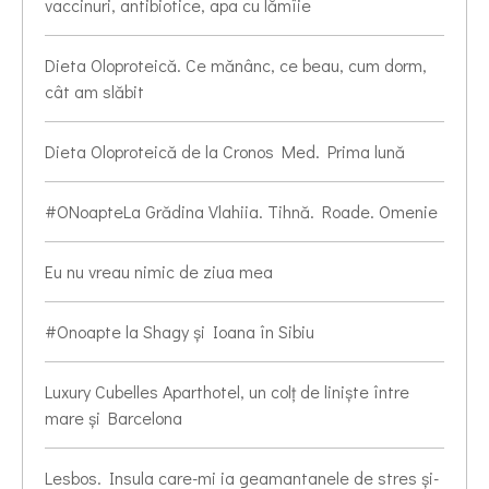
vaccinuri, antibiotice, apa cu lămîie
Dieta Oloproteică. Ce mănânc, ce beau, cum dorm,
cât am slăbit
Dieta Oloproteică de la Cronos Med. Prima lună
#ONoapteLa Grădina Vlahiia. Tihnă. Roade. Omenie
Eu nu vreau nimic de ziua mea
#Onoapte la Shagy și Ioana în Sibiu
Luxury Cubelles Aparthotel, un colț de liniște între
mare și Barcelona
Lesbos. Insula care-mi ia geamantanele de stres și-