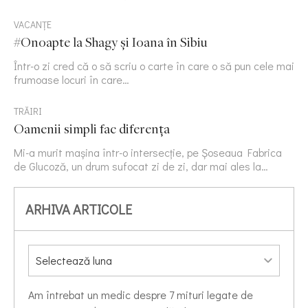
VACANȚE
#Onoapte la Shagy și Ioana în Sibiu
Într-o zi cred că o să scriu o carte în care o să pun cele mai
frumoase locuri în care…
TRĂIRI
Oamenii simpli fac diferența
Mi-a murit mașina într-o intersecție, pe Șoseaua Fabrica
de Glucoză, un drum sufocat zi de zi, dar mai ales la…
ARHIVA ARTICOLE
Am întrebat un medic despre 7 mituri legate de