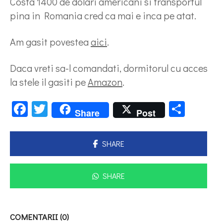
Costa 1400 de dolari americani si transportul
pina in Romania cred ca mai e inca pe atat.
Am gasit povestea
aici
.
Daca vreti sa-l comandati, dormitorul cu acces
la stele il gasiti pe
Amazon
.
Facebook
Twitter
Parta
Share
Post
SHARE
SHARE
COMENTARII (0)