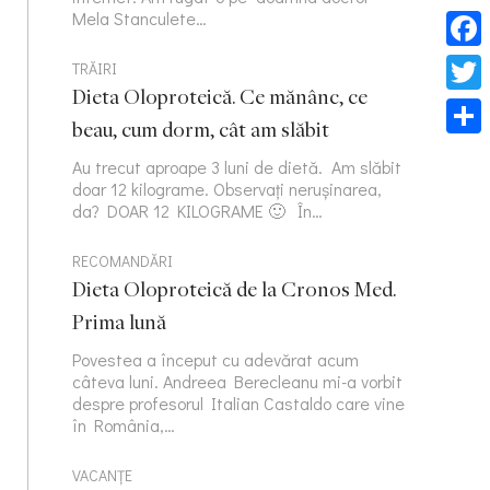
Mela Stanculete…
Face
TRĂIRI
Dieta Oloproteică. Ce mănânc, ce
Twitt
beau, cum dorm, cât am slăbit
Part
Au trecut aproape 3 luni de dietă. Am slăbit
doar 12 kilograme. Observați nerușinarea,
da? DOAR 12 KILOGRAME 🙂 În…
RECOMANDĂRI
Dieta Oloproteică de la Cronos Med.
Prima lună
Povestea a început cu adevărat acum
câteva luni. Andreea Berecleanu mi-a vorbit
despre profesorul Italian Castaldo care vine
în România,…
VACANȚE