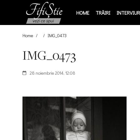
HOME
TRĂIRI
INTERVIURI
Home
/
/
IMG_0473
IMG_0473
28 noiembrie 2014, 12:08