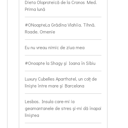
Dieta Oloproteică de la Cronos Med.
Prima lună
#ONoapteLa Grădina Vlahiia. Tihnă.
Roade. Omenie
Eu nu vreau nimic de ziua mea
#Onoapte la Shagy și Ioana în Sibiu
Luxury Cubelles Aparthotel, un colț de
liniște între mare și Barcelona
Lesbos. Insula care-mi ia
geamantanele de stres și-mi dă înapoi
liniștea