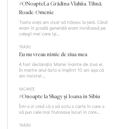
#ONoapteLa Grădina Vlahiia. Tihnă.
Roade. Omenie
Toata viața am visat să trăiesc la țară. Când
eram în școală generală eram invidioasă pe
colegii mei care își…
TRĂIRI
Eu nu vreau nimic de ziua mea
A fost declarația Mariei înainte de ziua ei.
În martie anul ăsta a împlinit 10 ani așa că
am insistat….
VACANȚE
#Onoapte la Shagy și Ioana în Sibiu
Într-o zi cred că o să scriu o carte în care o
să pun cele mai frumoase locuri în care…
TRĂIRI