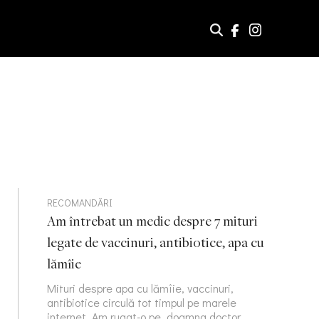
RECOMANDĂRI
Am întrebat un medic despre 7 mituri
legate de vaccinuri, antibiotice, apa cu
lămîie
Mituri despre apa cu lămîie, vaccinuri,
antibiotice circulă tot timpul pe marele
internet. Am rugat-o pe doamna doctor