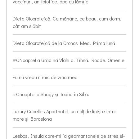
vaccinuri, antibiotice, apa cu lămîie
Dieta Oloproteică. Ce mănânc, ce beau, cum dorm,
cât am slăbit
Dieta Oloproteică de la Cronos Med. Prima lună
#ONoapteLa Grădina Vlahiia. Tihnă. Roade. Omenie
Eu nu vreau nimic de ziua mea
#Onoapte la Shagy și Ioana în Sibiu
Luxury Cubelles Aparthotel, un colț de liniște între
mare și Barcelona
Lesbos. Insula care-mi ia geamantanele de stres și-