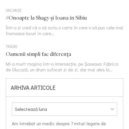
VACANȚE
#Onoapte la Shagy și Ioana în Sibiu
Într-o zi cred că o să scriu o carte în care o să pun cele mai
frumoase locuri în care…
TRĂIRI
Oamenii simpli fac diferența
Mi-a murit mașina într-o intersecție, pe Șoseaua Fabrica
de Glucoză, un drum sufocat zi de zi, dar mai ales la…
ARHIVA ARTICOLE
Am întrebat un medic despre 7 mituri legate de