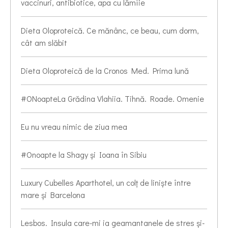
vaccinuri, antibiotice, apa cu lămîie
Dieta Oloproteică. Ce mănânc, ce beau, cum dorm,
cât am slăbit
Dieta Oloproteică de la Cronos Med. Prima lună
#ONoapteLa Grădina Vlahiia. Tihnă. Roade. Omenie
Eu nu vreau nimic de ziua mea
#Onoapte la Shagy și Ioana în Sibiu
Luxury Cubelles Aparthotel, un colț de liniște între
mare și Barcelona
Lesbos. Insula care-mi ia geamantanele de stres și-