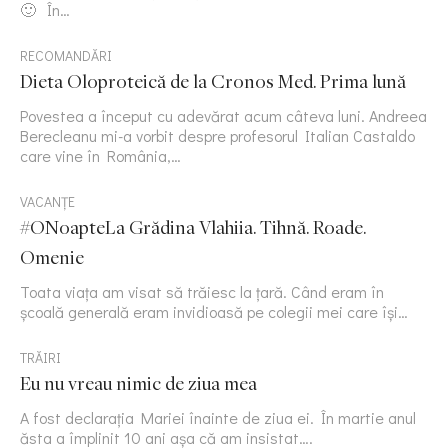
🙂 În…
RECOMANDĂRI
Dieta Oloproteică de la Cronos Med. Prima lună
Povestea a început cu adevărat acum câteva luni. Andreea
Berecleanu mi-a vorbit despre profesorul Italian Castaldo
care vine în România,…
VACANȚE
#ONoapteLa Grădina Vlahiia. Tihnă. Roade.
Omenie
Toata viața am visat să trăiesc la țară. Când eram în
școală generală eram invidioasă pe colegii mei care își…
TRĂIRI
Eu nu vreau nimic de ziua mea
A fost declarația Mariei înainte de ziua ei. În martie anul
ăsta a împlinit 10 ani așa că am insistat….