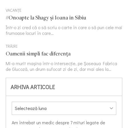
VACANȚE
#Onoapte la Shagy și Ioana în Sibiu
Într-o zi cred că o să scriu o carte în care o să pun cele mai
frumoase locuri în care…
TRĂIRI
Oamenii simpli fac diferența
Mi-a murit mașina într-o intersecție, pe Șoseaua Fabrica
de Glucoză, un drum sufocat zi de zi, dar mai ales la…
ARHIVA ARTICOLE
Am întrebat un medic despre 7 mituri legate de