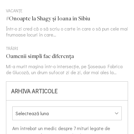
VACANȚE
#Onoapte la Shagy și Ioana în Sibiu
Într-o zi cred că o să scriu o carte în care o să pun cele mai
frumoase locuri în care…
TRĂIRI
Oamenii simpli fac diferența
Mi-a murit mașina într-o intersecție, pe Șoseaua Fabrica
de Glucoză, un drum sufocat zi de zi, dar mai ales la…
ARHIVA ARTICOLE
Am întrebat un medic despre 7 mituri legate de