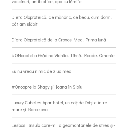
vaccinuri, antibiotice, apa cu lămîie
Dieta Oloproteică. Ce mănânc, ce beau, cum dorm,
cât am slăbit
Dieta Oloproteică de la Cronos Med. Prima lună
#ONoapteLa Grădina Vlahiia. Tihnă. Roade. Omenie
Eu nu vreau nimic de ziua mea
#Onoapte la Shagy și Ioana în Sibiu
Luxury Cubelles Aparthotel, un colț de liniște între
mare și Barcelona
Lesbos. Insula care-mi ia geamantanele de stres și-