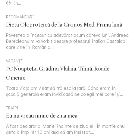
🙂 În…
RECOMANDĂRI
Dieta Oloproteică de la Cronos Med. Prima lună
Povestea a început cu adevărat acum câteva luni. Andreea
Berecleanu mi-a vorbit despre profesorul Italian Castaldo
care vine în România,…
VACANȚE
#ONoapteLa Grădina Vlahiia. Tihnă. Roade.
Omenie
Toata viața am visat să trăiesc la țară. Când eram în
școală generală eram invidioasă pe colegii mei care își…
TRĂIRI
Eu nu vreau nimic de ziua mea
A fost declarația Mariei înainte de ziua ei. În martie anul
ăsta a împlinit 10 ani așa că am insistat….