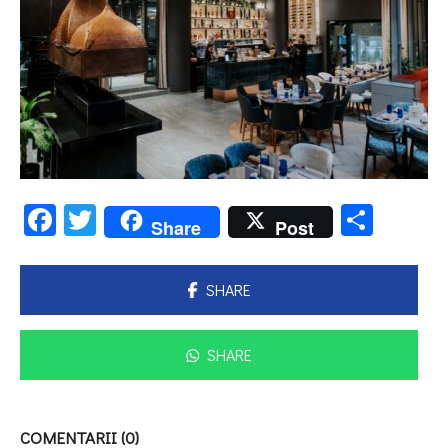
Facebook
Twitter
Parta
Share
Post
SHARE
SHARE
COMENTARII (0)