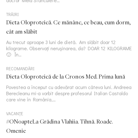
doctor Mela Stanculete…
TRĂIRI
Dieta Oloproteică. Ce mănânc, ce beau, cum dorm,
cât am slăbit
Au trecut aproape 3 luni de dietă. Am slăbit doar 12
kilograme. Observați nerușinarea, da? DOAR 12 KILOGRAME
🙂 În…
RECOMANDĂRI
Dieta Oloproteică de la Cronos Med. Prima lună
Povestea a început cu adevărat acum câteva luni. Andreea
Berecleanu mi-a vorbit despre profesorul Italian Castaldo
care vine în România,…
VACANȚE
#ONoapteLa Grădina Vlahiia. Tihnă. Roade.
Omenie