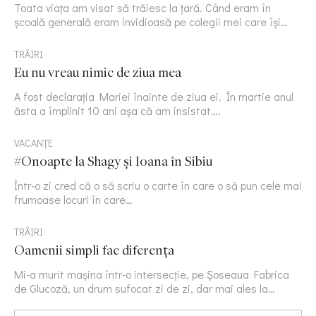
Toata viața am visat să trăiesc la țară. Când eram în
școală generală eram invidioasă pe colegii mei care își…
TRĂIRI
Eu nu vreau nimic de ziua mea
A fost declarația Mariei înainte de ziua ei. În martie anul
ăsta a împlinit 10 ani așa că am insistat….
VACANȚE
#Onoapte la Shagy și Ioana în Sibiu
Într-o zi cred că o să scriu o carte în care o să pun cele mai
frumoase locuri în care…
TRĂIRI
Oamenii simpli fac diferența
Mi-a murit mașina într-o intersecție, pe Șoseaua Fabrica
de Glucoză, un drum sufocat zi de zi, dar mai ales la…