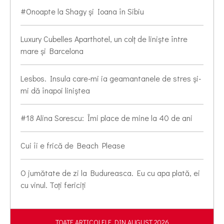
#Onoapte la Shagy și Ioana în Sibiu
Luxury Cubelles Aparthotel, un colț de liniște între
mare și Barcelona
Lesbos. Insula care-mi ia geamantanele de stres și-
mi dă înapoi liniștea
#18 Alina Sorescu: Îmi place de mine la 40 de ani
Cui îi e frică de Beach Please
O jumătate de zi la Budureasca. Eu cu apa plată, ei
cu vinul. Toți fericiți
TOATE ARTICOLELE DIN AUGUST 2026