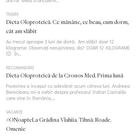
doctor Mela Stanculete…
TRĂIRI
Dieta Oloproteică. Ce mănânc, ce beau, cum dorm,
cât am slăbit
Au trecut aproape 3 luni de dietă. Am slăbit doar 12
kilograme. Observați nerușinarea, da? DOAR 12 KILOGRAME
🙂 În…
RECOMANDĂRI
Dieta Oloproteică de la Cronos Med. Prima lună
Povestea a început cu adevărat acum câteva luni. Andreea
Berecleanu mi-a vorbit despre profesorul Italian Castaldo
care vine în România,…
VACANȚE
#ONoapteLa Grădina Vlahiia. Tihnă. Roade.
Omenie