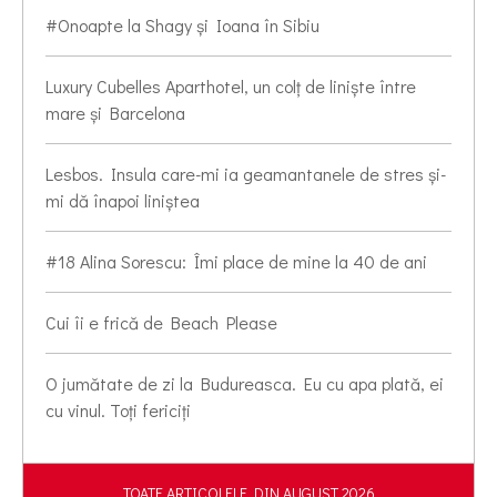
#Onoapte la Shagy și Ioana în Sibiu
Luxury Cubelles Aparthotel, un colț de liniște între
mare și Barcelona
Lesbos. Insula care-mi ia geamantanele de stres și-
mi dă înapoi liniștea
#18 Alina Sorescu: Îmi place de mine la 40 de ani
Cui îi e frică de Beach Please
O jumătate de zi la Budureasca. Eu cu apa plată, ei
cu vinul. Toți fericiți
TOATE ARTICOLELE DIN AUGUST 2026