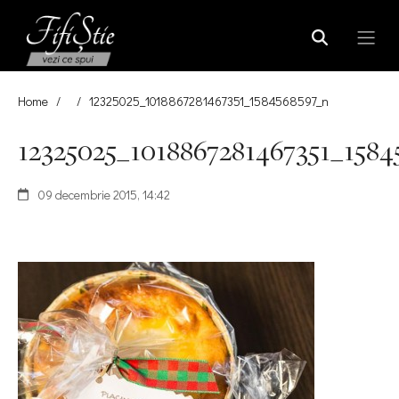
Home
/
/
12325025_1018867281467351_1584568597_n
12325025_1018867281467351_1584
09 decembrie 2015, 14:42