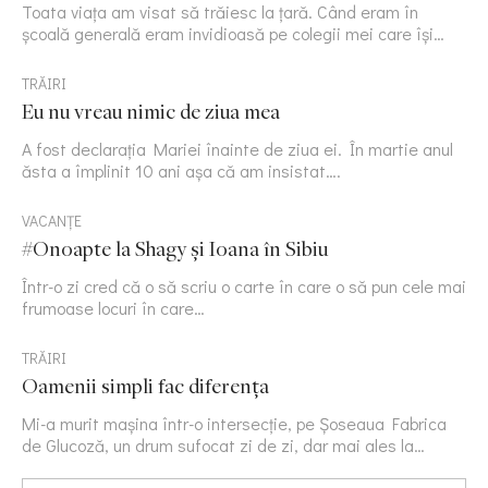
Toata viața am visat să trăiesc la țară. Când eram în
școală generală eram invidioasă pe colegii mei care își…
TRĂIRI
Eu nu vreau nimic de ziua mea
A fost declarația Mariei înainte de ziua ei. În martie anul
ăsta a împlinit 10 ani așa că am insistat….
VACANȚE
#Onoapte la Shagy și Ioana în Sibiu
Într-o zi cred că o să scriu o carte în care o să pun cele mai
frumoase locuri în care…
TRĂIRI
Oamenii simpli fac diferența
Mi-a murit mașina într-o intersecție, pe Șoseaua Fabrica
de Glucoză, un drum sufocat zi de zi, dar mai ales la…