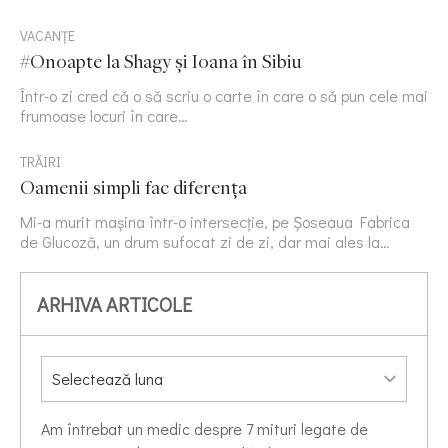
VACANȚE
#Onoapte la Shagy și Ioana în Sibiu
Într-o zi cred că o să scriu o carte în care o să pun cele mai
frumoase locuri în care…
TRĂIRI
Oamenii simpli fac diferența
Mi-a murit mașina într-o intersecție, pe Șoseaua Fabrica
de Glucoză, un drum sufocat zi de zi, dar mai ales la…
ARHIVA ARTICOLE
Am întrebat un medic despre 7 mituri legate de