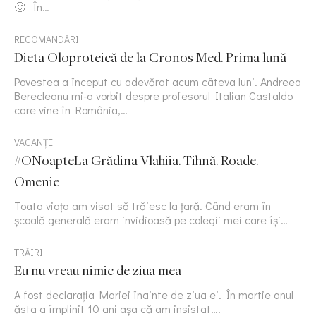
🙂 În…
RECOMANDĂRI
Dieta Oloproteică de la Cronos Med. Prima lună
Povestea a început cu adevărat acum câteva luni. Andreea
Berecleanu mi-a vorbit despre profesorul Italian Castaldo
care vine în România,…
VACANȚE
#ONoapteLa Grădina Vlahiia. Tihnă. Roade.
Omenie
Toata viața am visat să trăiesc la țară. Când eram în
școală generală eram invidioasă pe colegii mei care își…
TRĂIRI
Eu nu vreau nimic de ziua mea
A fost declarația Mariei înainte de ziua ei. În martie anul
ăsta a împlinit 10 ani așa că am insistat….