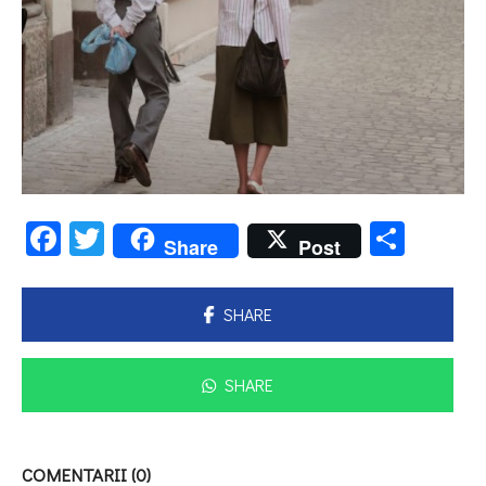
Facebook
Twitter
Parta
Share
Post
SHARE
SHARE
COMENTARII (0)