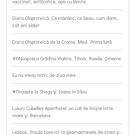
vaccinuri, antibiotice, apa cu lămîie
Dieta Oloproteică. Ce mănânc, ce beau, cum dorm,
cât am slăbit
Dieta Oloproteică de la Cronos Med. Prima lună
#ONoapteLa Grădina Vlahiia. Tihnă. Roade. Omenie
Eu nu vreau nimic de ziua mea
#Onoapte la Shagy și Ioana în Sibiu
Luxury Cubelles Aparthotel, un colț de liniște între
mare și Barcelona
Lesbos. Insula care-mi ia geamantanele de stres și-