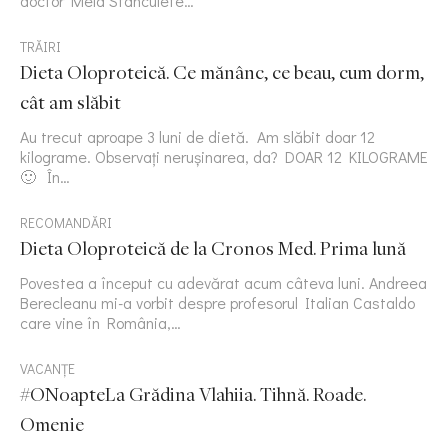
doctor Mela Stanculete…
TRĂIRI
Dieta Oloproteică. Ce mănânc, ce beau, cum dorm,
cât am slăbit
Au trecut aproape 3 luni de dietă. Am slăbit doar 12
kilograme. Observați nerușinarea, da? DOAR 12 KILOGRAME
🙂 În…
RECOMANDĂRI
Dieta Oloproteică de la Cronos Med. Prima lună
Povestea a început cu adevărat acum câteva luni. Andreea
Berecleanu mi-a vorbit despre profesorul Italian Castaldo
care vine în România,…
VACANȚE
#ONoapteLa Grădina Vlahiia. Tihnă. Roade.
Omenie