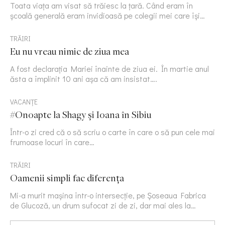
Toata viața am visat să trăiesc la țară. Când eram în
școală generală eram invidioasă pe colegii mei care își…
TRĂIRI
Eu nu vreau nimic de ziua mea
A fost declarația Mariei înainte de ziua ei. În martie anul
ăsta a împlinit 10 ani așa că am insistat….
VACANȚE
#Onoapte la Shagy și Ioana în Sibiu
Într-o zi cred că o să scriu o carte în care o să pun cele mai
frumoase locuri în care…
TRĂIRI
Oamenii simpli fac diferența
Mi-a murit mașina într-o intersecție, pe Șoseaua Fabrica
de Glucoză, un drum sufocat zi de zi, dar mai ales la…