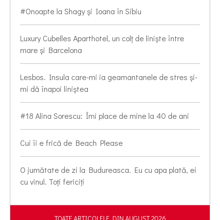
#Onoapte la Shagy și Ioana în Sibiu
Luxury Cubelles Aparthotel, un colț de liniște între
mare și Barcelona
Lesbos. Insula care-mi ia geamantanele de stres și-
mi dă înapoi liniștea
#18 Alina Sorescu: Îmi place de mine la 40 de ani
Cui îi e frică de Beach Please
O jumătate de zi la Budureasca. Eu cu apa plată, ei
cu vinul. Toți fericiți
TOATE ARTICOLELE DIN AUGUST 2026