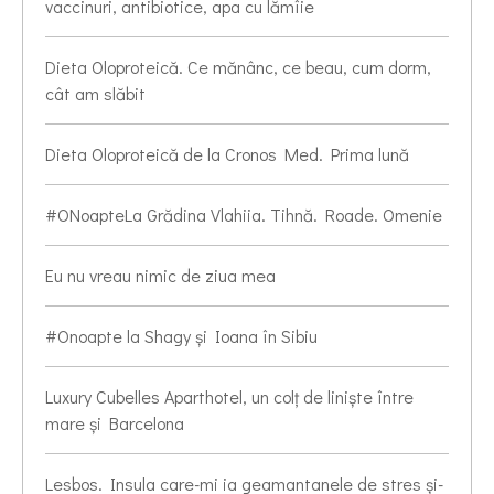
vaccinuri, antibiotice, apa cu lămîie
Dieta Oloproteică. Ce mănânc, ce beau, cum dorm,
cât am slăbit
Dieta Oloproteică de la Cronos Med. Prima lună
#ONoapteLa Grădina Vlahiia. Tihnă. Roade. Omenie
Eu nu vreau nimic de ziua mea
#Onoapte la Shagy și Ioana în Sibiu
Luxury Cubelles Aparthotel, un colț de liniște între
mare și Barcelona
Lesbos. Insula care-mi ia geamantanele de stres și-