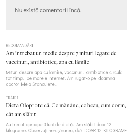
Nu există comentarii încă.
RECOMANDĂRI
Am întrebat un medic despre 7 mituri legate de
vaccinuri, antibiotice, apa cu lămîie
Mituri despre apa cu lămîie, vaccinuri, antibiotice circulă
tot timpul pe marele internet. Am rugat-o pe doamna
doctor Mela Stanculete…
TRĂIRI
Dieta Oloproteică. Ce mănânc, ce beau, cum dorm,
cât am slăbit
Au trecut aproape 3 luni de dietă. Am slăbit doar 12
kilograme. Observați nerușinarea, da? DOAR 12 KILOGRAME