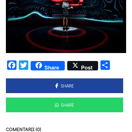
Facebook
Twitter
Parta
Share
Post
SHARE
SHARE
COMENTARII (0)