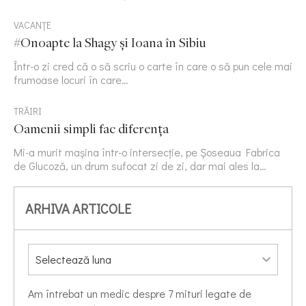
VACANȚE
#Onoapte la Shagy și Ioana în Sibiu
Într-o zi cred că o să scriu o carte în care o să pun cele mai
frumoase locuri în care…
TRĂIRI
Oamenii simpli fac diferența
Mi-a murit mașina într-o intersecție, pe Șoseaua Fabrica
de Glucoză, un drum sufocat zi de zi, dar mai ales la…
ARHIVA ARTICOLE
Am întrebat un medic despre 7 mituri legate de