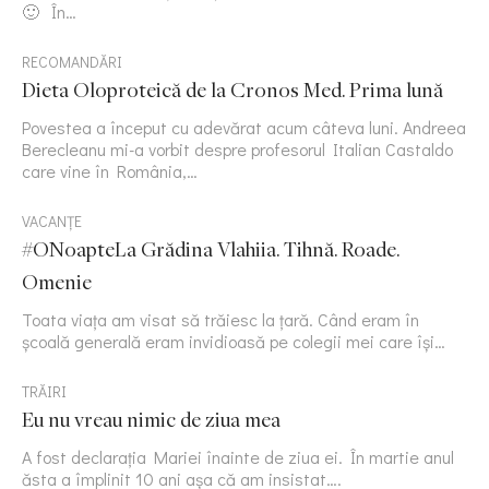
🙂 În…
RECOMANDĂRI
Dieta Oloproteică de la Cronos Med. Prima lună
Povestea a început cu adevărat acum câteva luni. Andreea
Berecleanu mi-a vorbit despre profesorul Italian Castaldo
care vine în România,…
VACANȚE
#ONoapteLa Grădina Vlahiia. Tihnă. Roade.
Omenie
Toata viața am visat să trăiesc la țară. Când eram în
școală generală eram invidioasă pe colegii mei care își…
TRĂIRI
Eu nu vreau nimic de ziua mea
A fost declarația Mariei înainte de ziua ei. În martie anul
ăsta a împlinit 10 ani așa că am insistat….