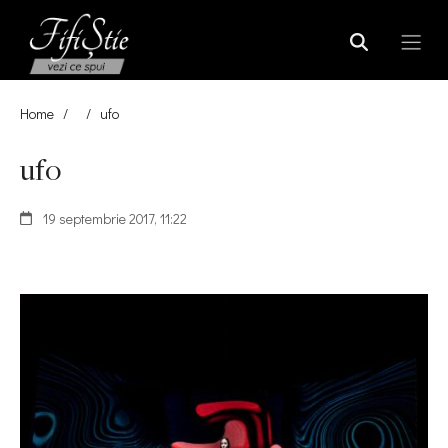
Home
/
/
ufo
ufo
19 septembrie 2017, 11:22