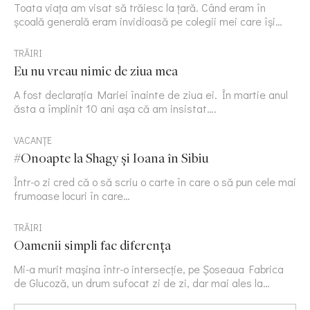
Toata viața am visat să trăiesc la țară. Când eram în
școală generală eram invidioasă pe colegii mei care își…
TRĂIRI
Eu nu vreau nimic de ziua mea
A fost declarația Mariei înainte de ziua ei. În martie anul
ăsta a împlinit 10 ani așa că am insistat….
VACANȚE
#Onoapte la Shagy și Ioana în Sibiu
Într-o zi cred că o să scriu o carte în care o să pun cele mai
frumoase locuri în care…
TRĂIRI
Oamenii simpli fac diferența
Mi-a murit mașina într-o intersecție, pe Șoseaua Fabrica
de Glucoză, un drum sufocat zi de zi, dar mai ales la…