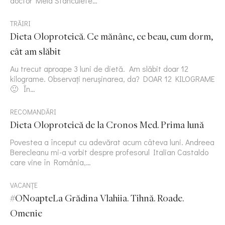
doctor Mela Stanculete…
TRĂIRI
Dieta Oloproteică. Ce mănânc, ce beau, cum dorm,
cât am slăbit
Au trecut aproape 3 luni de dietă. Am slăbit doar 12
kilograme. Observați nerușinarea, da? DOAR 12 KILOGRAME
🙂 În…
RECOMANDĂRI
Dieta Oloproteică de la Cronos Med. Prima lună
Povestea a început cu adevărat acum câteva luni. Andreea
Berecleanu mi-a vorbit despre profesorul Italian Castaldo
care vine în România,…
VACANȚE
#ONoapteLa Grădina Vlahiia. Tihnă. Roade.
Omenie