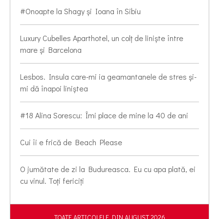
#Onoapte la Shagy și Ioana în Sibiu
Luxury Cubelles Aparthotel, un colț de liniște între
mare și Barcelona
Lesbos. Insula care-mi ia geamantanele de stres și-
mi dă înapoi liniștea
#18 Alina Sorescu: Îmi place de mine la 40 de ani
Cui îi e frică de Beach Please
O jumătate de zi la Budureasca. Eu cu apa plată, ei
cu vinul. Toți fericiți
TOATE ARTICOLELE DIN AUGUST 2026