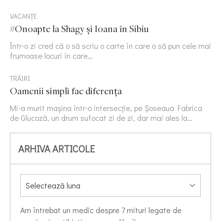
VACANȚE
#Onoapte la Shagy și Ioana în Sibiu
Într-o zi cred că o să scriu o carte în care o să pun cele mai
frumoase locuri în care…
TRĂIRI
Oamenii simpli fac diferența
Mi-a murit mașina într-o intersecție, pe Șoseaua Fabrica
de Glucoză, un drum sufocat zi de zi, dar mai ales la…
ARHIVA ARTICOLE
Am întrebat un medic despre 7 mituri legate de