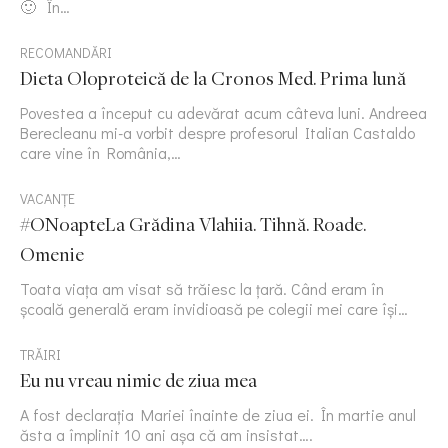
🙂 În…
RECOMANDĂRI
Dieta Oloproteică de la Cronos Med. Prima lună
Povestea a început cu adevărat acum câteva luni. Andreea
Berecleanu mi-a vorbit despre profesorul Italian Castaldo
care vine în România,…
VACANȚE
#ONoapteLa Grădina Vlahiia. Tihnă. Roade.
Omenie
Toata viața am visat să trăiesc la țară. Când eram în
școală generală eram invidioasă pe colegii mei care își…
TRĂIRI
Eu nu vreau nimic de ziua mea
A fost declarația Mariei înainte de ziua ei. În martie anul
ăsta a împlinit 10 ani așa că am insistat….