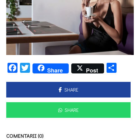
Facebook
Twitter
Parta
Share
Post
SHARE
SHARE
COMENTARII (0)