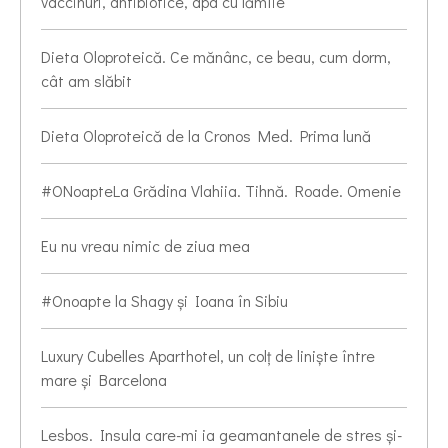
vaccinuri, antibiotice, apa cu lămîie
Dieta Oloproteică. Ce mănânc, ce beau, cum dorm,
cât am slăbit
Dieta Oloproteică de la Cronos Med. Prima lună
#ONoapteLa Grădina Vlahiia. Tihnă. Roade. Omenie
Eu nu vreau nimic de ziua mea
#Onoapte la Shagy și Ioana în Sibiu
Luxury Cubelles Aparthotel, un colț de liniște între
mare și Barcelona
Lesbos. Insula care-mi ia geamantanele de stres și-