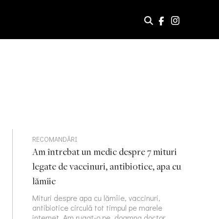
RECOMANDĂRI
Am întrebat un medic despre 7 mituri
legate de vaccinuri, antibiotice, apa cu
lămîie
Mituri despre apa cu lămîie, vaccinuri,
antibiotice circulă tot timpul pe marele
internet. Am rugat-o pe doamna doctor