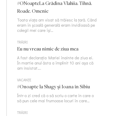
#ONoapteLa Grădina Vlahiia. Tihnă.
Roade. Omenie
Toata viața am visat să trăiesc la țară. Când
eram în școală generală eram invidioasă pe
colegii mei care își…
TRĂIRI
Eu nu vreau nimic de ziua mea
A fost declarația Mariei înainte de ziua ei.
În martie anul ăsta a împlinit 10 ani așa că
am insistat….
VACANȚE
#Onoapte la Shagy și Ioana în Sibiu
Într-o zi cred că o să scriu o carte în care o
să pun cele mai frumoase locuri în care…
TRĂIRI