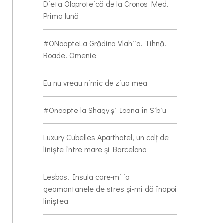
Dieta Oloproteică de la Cronos Med.
Prima lună
#ONoapteLa Grădina Vlahiia. Tihnă.
Roade. Omenie
Eu nu vreau nimic de ziua mea
#Onoapte la Shagy și Ioana în Sibiu
Luxury Cubelles Aparthotel, un colț de
liniște între mare și Barcelona
Lesbos. Insula care-mi ia
geamantanele de stres și-mi dă înapoi
liniștea