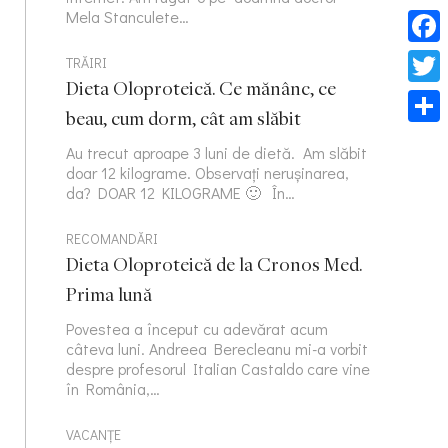
Mela Stanculete…
Face
TRĂIRI
Dieta Oloproteică. Ce mănânc, ce
Twitt
beau, cum dorm, cât am slăbit
Part
Au trecut aproape 3 luni de dietă. Am slăbit
doar 12 kilograme. Observați nerușinarea,
da? DOAR 12 KILOGRAME 🙂 În…
RECOMANDĂRI
Dieta Oloproteică de la Cronos Med.
Prima lună
Povestea a început cu adevărat acum
câteva luni. Andreea Berecleanu mi-a vorbit
despre profesorul Italian Castaldo care vine
în România,…
VACANȚE