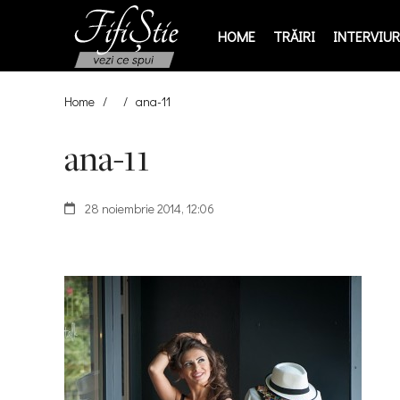
HOME
TRĂIRI
INTERVIURI
Home
/
/
ana-11
ana-11
28 noiembrie 2014, 12:06