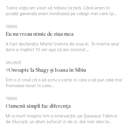
Toata viața am visat să trăiesc la țară. Când eram în
școală generală eram invidioasă pe colegii mei care își…
TRĂIRI
Eu nu vreau nimic de ziua mea
A fost declarația Mariei înainte de ziua ei. În martie anul
ăsta a împlinit 10 ani așa că am insistat….
VACANȚE
#Onoapte la Shagy și Ioana în Sibiu
Într-o zi cred că o să scriu o carte în care o să pun cele mai
frumoase locuri în care…
TRĂIRI
Oamenii simpli fac diferența
Mi-a murit mașina într-o intersecție, pe Șoseaua Fabrica
de Glucoză, un drum sufocat zi de zi, dar mai ales la…