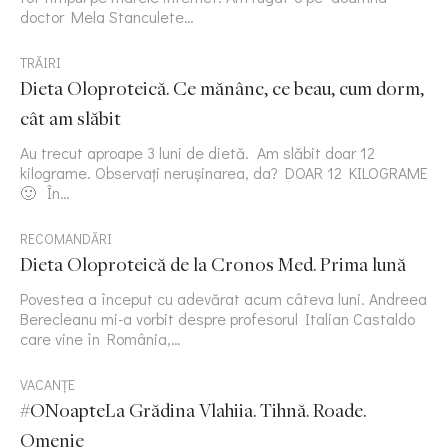
doctor Mela Stanculete…
TRĂIRI
Dieta Oloproteică. Ce mănânc, ce beau, cum dorm,
cât am slăbit
Au trecut aproape 3 luni de dietă. Am slăbit doar 12
kilograme. Observați nerușinarea, da? DOAR 12 KILOGRAME
🙂 În…
RECOMANDĂRI
Dieta Oloproteică de la Cronos Med. Prima lună
Povestea a început cu adevărat acum câteva luni. Andreea
Berecleanu mi-a vorbit despre profesorul Italian Castaldo
care vine în România,…
VACANȚE
#ONoapteLa Grădina Vlahiia. Tihnă. Roade.
Omenie