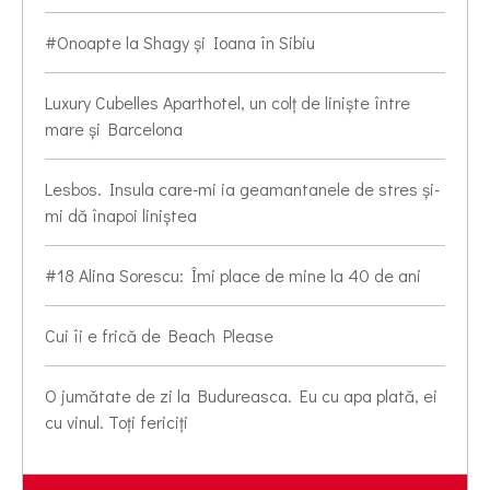
#Onoapte la Shagy și Ioana în Sibiu
Luxury Cubelles Aparthotel, un colț de liniște între
mare și Barcelona
Lesbos. Insula care-mi ia geamantanele de stres și-
mi dă înapoi liniștea
#18 Alina Sorescu: Îmi place de mine la 40 de ani
Cui îi e frică de Beach Please
O jumătate de zi la Budureasca. Eu cu apa plată, ei
cu vinul. Toți fericiți