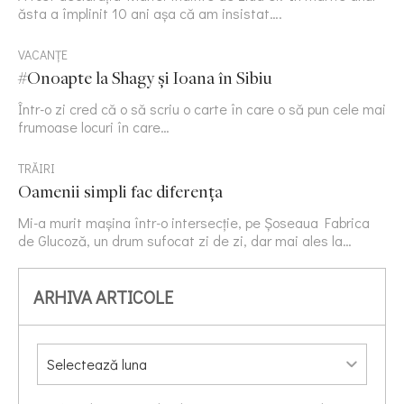
ăsta a împlinit 10 ani așa că am insistat….
VACANȚE
#Onoapte la Shagy și Ioana în Sibiu
Într-o zi cred că o să scriu o carte în care o să pun cele mai
frumoase locuri în care…
TRĂIRI
Oamenii simpli fac diferența
Mi-a murit mașina într-o intersecție, pe Șoseaua Fabrica
de Glucoză, un drum sufocat zi de zi, dar mai ales la…
ARHIVA ARTICOLE