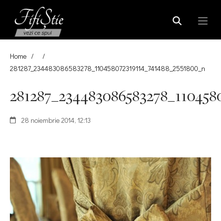
Home
/
/
281287_234483086583278_110458072319114_741488_2551800_n
281287_234483086583278_110458
28 noiembrie 2014, 12:13