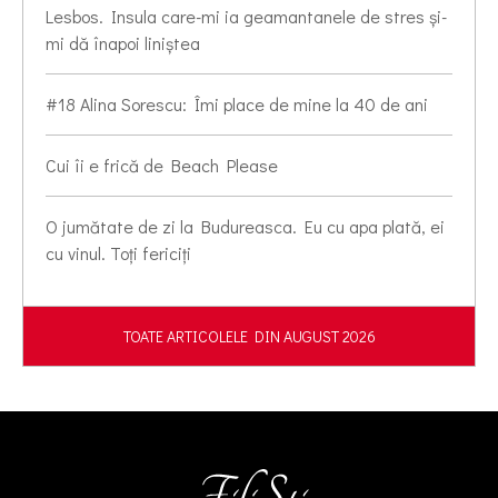
Lesbos. Insula care-mi ia geamantanele de stres și-
mi dă înapoi liniștea
#18 Alina Sorescu: Îmi place de mine la 40 de ani
Cui îi e frică de Beach Please
O jumătate de zi la Budureasca. Eu cu apa plată, ei
cu vinul. Toți fericiți
TOATE ARTICOLELE DIN AUGUST 2026