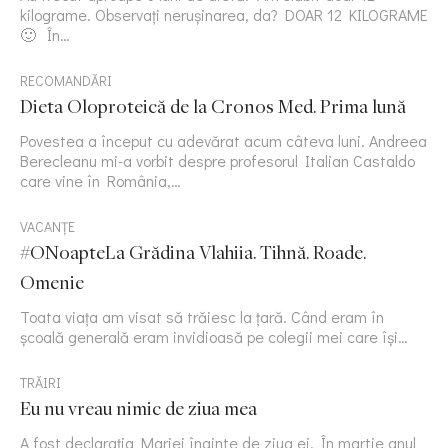
kilograme. Observați nerușinarea, da? DOAR 12 KILOGRAME
🙂 În…
RECOMANDĂRI
Dieta Oloproteică de la Cronos Med. Prima lună
Povestea a început cu adevărat acum câteva luni. Andreea
Berecleanu mi-a vorbit despre profesorul Italian Castaldo
care vine în România,…
VACANȚE
#ONoapteLa Grădina Vlahiia. Tihnă. Roade.
Omenie
Toata viața am visat să trăiesc la țară. Când eram în
școală generală eram invidioasă pe colegii mei care își…
TRĂIRI
Eu nu vreau nimic de ziua mea
A fost declarația Mariei înainte de ziua ei. În martie anul