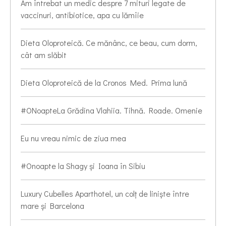
Am întrebat un medic despre 7 mituri legate de
vaccinuri, antibiotice, apa cu lămîie
Dieta Oloproteică. Ce mănânc, ce beau, cum dorm,
cât am slăbit
Dieta Oloproteică de la Cronos Med. Prima lună
#ONoapteLa Grădina Vlahiia. Tihnă. Roade. Omenie
Eu nu vreau nimic de ziua mea
#Onoapte la Shagy și Ioana în Sibiu
Luxury Cubelles Aparthotel, un colț de liniște între
mare și Barcelona