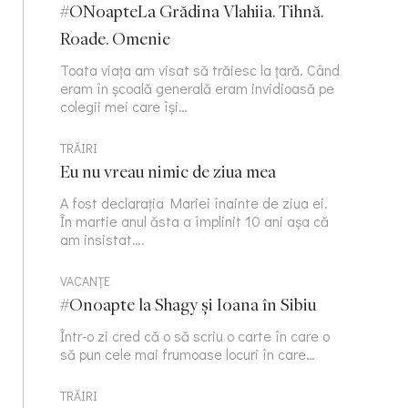
#ONoapteLa Grădina Vlahiia. Tihnă.
Roade. Omenie
Toata viața am visat să trăiesc la țară. Când
eram în școală generală eram invidioasă pe
colegii mei care își…
TRĂIRI
Eu nu vreau nimic de ziua mea
A fost declarația Mariei înainte de ziua ei.
În martie anul ăsta a împlinit 10 ani așa că
am insistat….
VACANȚE
#Onoapte la Shagy și Ioana în Sibiu
Într-o zi cred că o să scriu o carte în care o
să pun cele mai frumoase locuri în care…
TRĂIRI