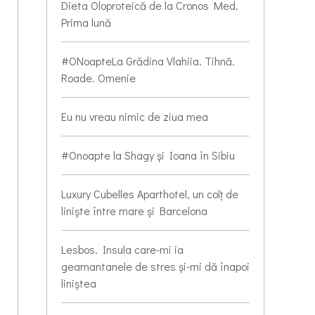
Dieta Oloproteică de la Cronos Med.
Prima lună
#ONoapteLa Grădina Vlahiia. Tihnă.
Roade. Omenie
Eu nu vreau nimic de ziua mea
#Onoapte la Shagy și Ioana în Sibiu
Luxury Cubelles Aparthotel, un colț de
liniște între mare și Barcelona
Lesbos. Insula care-mi ia
geamantanele de stres și-mi dă înapoi
liniștea