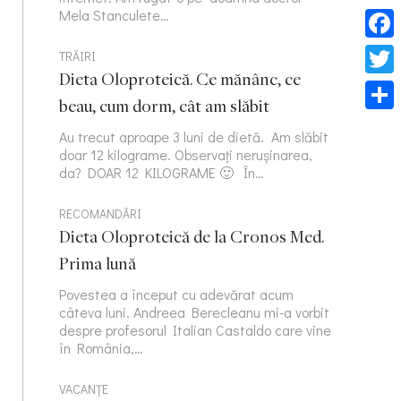
Mela Stanculete…
Face
TRĂIRI
Dieta Oloproteică. Ce mănânc, ce
Twitt
beau, cum dorm, cât am slăbit
Part
Au trecut aproape 3 luni de dietă. Am slăbit
doar 12 kilograme. Observați nerușinarea,
da? DOAR 12 KILOGRAME 🙂 În…
RECOMANDĂRI
Dieta Oloproteică de la Cronos Med.
Prima lună
Povestea a început cu adevărat acum
câteva luni. Andreea Berecleanu mi-a vorbit
despre profesorul Italian Castaldo care vine
în România,…
VACANȚE