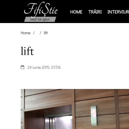
HOME
TRĂIRI
INTERVIURI
Home
/
/
lift
lift
29 iunie 2015, 07:58