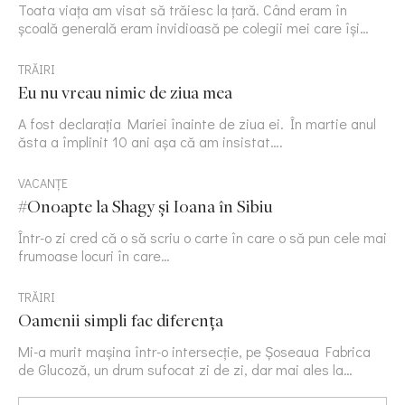
Toata viața am visat să trăiesc la țară. Când eram în
școală generală eram invidioasă pe colegii mei care își…
TRĂIRI
Eu nu vreau nimic de ziua mea
A fost declarația Mariei înainte de ziua ei. În martie anul
ăsta a împlinit 10 ani așa că am insistat….
VACANȚE
#Onoapte la Shagy și Ioana în Sibiu
Într-o zi cred că o să scriu o carte în care o să pun cele mai
frumoase locuri în care…
TRĂIRI
Oamenii simpli fac diferența
Mi-a murit mașina într-o intersecție, pe Șoseaua Fabrica
de Glucoză, un drum sufocat zi de zi, dar mai ales la…