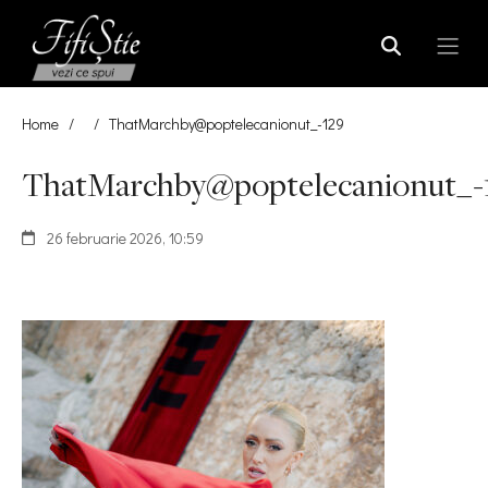
Home
/
/
ThatMarchby@poptelecanionut_-129
ThatMarchby@poptelecanionut_-
26 februarie 2026, 10:59