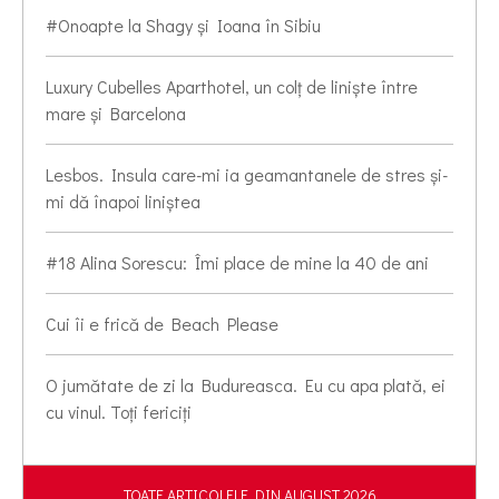
#Onoapte la Shagy și Ioana în Sibiu
Luxury Cubelles Aparthotel, un colț de liniște între
mare și Barcelona
Lesbos. Insula care-mi ia geamantanele de stres și-
mi dă înapoi liniștea
#18 Alina Sorescu: Îmi place de mine la 40 de ani
Cui îi e frică de Beach Please
O jumătate de zi la Budureasca. Eu cu apa plată, ei
cu vinul. Toți fericiți
TOATE ARTICOLELE DIN AUGUST 2026