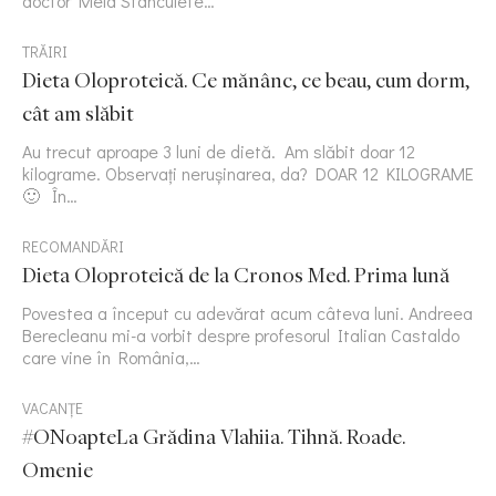
doctor Mela Stanculete…
TRĂIRI
Dieta Oloproteică. Ce mănânc, ce beau, cum dorm,
cât am slăbit
Au trecut aproape 3 luni de dietă. Am slăbit doar 12
kilograme. Observați nerușinarea, da? DOAR 12 KILOGRAME
🙂 În…
RECOMANDĂRI
Dieta Oloproteică de la Cronos Med. Prima lună
Povestea a început cu adevărat acum câteva luni. Andreea
Berecleanu mi-a vorbit despre profesorul Italian Castaldo
care vine în România,…
VACANȚE
#ONoapteLa Grădina Vlahiia. Tihnă. Roade.
Omenie