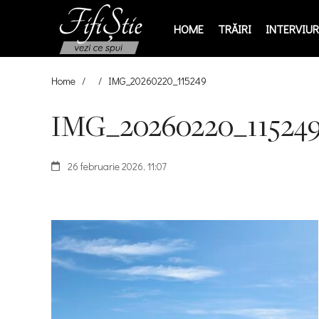
HOME
TRĂIRI
INTERVIURI
Home
/
/
IMG_20260220_115249
IMG_20260220_11524
26 februarie 2026, 11:07