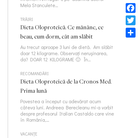
Mela Stanculete…
Face
TRĂIRI
Dieta Oloproteică. Ce mănânc, ce
Twitt
beau, cum dorm, cât am slăbit
Part
Au trecut aproape 3 luni de dietă. Am slăbit
doar 12 kilograme. Observați nerușinarea,
da? DOAR 12 KILOGRAME 🙂 În…
RECOMANDĂRI
Dieta Oloproteică de la Cronos Med.
Prima lună
Povestea a început cu adevărat acum
câteva luni. Andreea Berecleanu mi-a vorbit
despre profesorul Italian Castaldo care vine
în România,…
VACANȚE