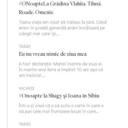
#ONoapteLa Grădina Vlahiia. Tihnă.
Roade. Omenie
Toata viața am visat să trăiesc la țară. Când
eram în școală generală eram invidioasă pe
colegii mei care își…
TRĂIRI
Eu nu vreau nimic de ziua mea
A fost declarația Mariei înainte de ziua ei.
În martie anul ăsta a împlinit 10 ani așa că
am insistat….
VACANȚE
#Onoapte la Shagy și Ioana în Sibiu
Într-o zi cred că o să scriu o carte în care o
să pun cele mai frumoase locuri în care…
TRĂIRI