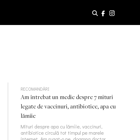
RECOMANDĂRI
Am întrebat un medic despre 7 mituri
legate de vaccinuri, antibiotice, apa cu
lămîie
Mituri despre apa cu lămîie, vaccinuri,
antibiotice circulă tot timpul pe marele
internet. Am rugat-o pe doamna doctor