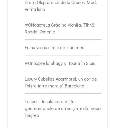
Dieta Oloproteică de la Cronos Med.
Prima lună
#ONoapteLa Grădina Vlahiia. Tihnă.
Roade. Omenie
Eu nu vreau nimic de ziua mea
#Onoapte la Shagy și Ioana în Sibiu
Luxury Cubelles Aparthotel, un colț de
liniște între mare și Barcelona
Lesbos. Insula care-mi ia
geamantanele de stres și-mi dă înapoi
liniștea