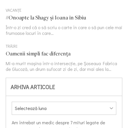
VACANȚE
#Onoapte la Shagy și Ioana în Sibiu
Într-o zi cred că o să scriu o carte în care o să pun cele mai
frumoase locuri în care…
TRĂIRI
Oamenii simpli fac diferența
Mi-a murit mașina într-o intersecție, pe Șoseaua Fabrica
de Glucoză, un drum sufocat zi de zi, dar mai ales la…
ARHIVA ARTICOLE
Am întrebat un medic despre 7 mituri legate de