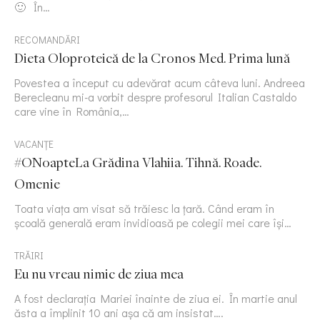
🙂 În…
RECOMANDĂRI
Dieta Oloproteică de la Cronos Med. Prima lună
Povestea a început cu adevărat acum câteva luni. Andreea
Berecleanu mi-a vorbit despre profesorul Italian Castaldo
care vine în România,…
VACANȚE
#ONoapteLa Grădina Vlahiia. Tihnă. Roade.
Omenie
Toata viața am visat să trăiesc la țară. Când eram în
școală generală eram invidioasă pe colegii mei care își…
TRĂIRI
Eu nu vreau nimic de ziua mea
A fost declarația Mariei înainte de ziua ei. În martie anul
ăsta a împlinit 10 ani așa că am insistat….