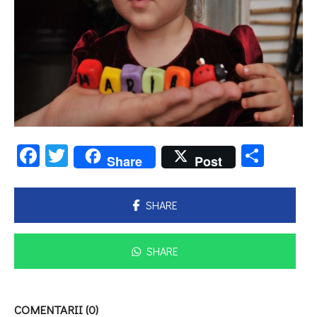
Facebook
Twitter
Parta
Share
Post
SHARE
SHARE
COMENTARII (0)