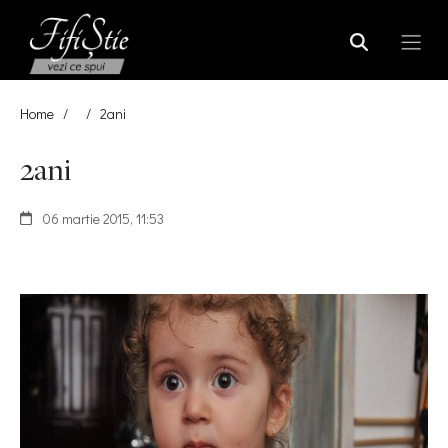
Home
/
/
2ani
2ani
06 martie 2015, 11:53