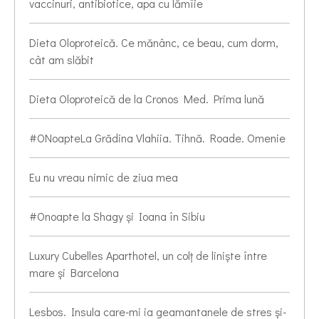
vaccinuri, antibiotice, apa cu lămîie
Dieta Oloproteică. Ce mănânc, ce beau, cum dorm,
cât am slăbit
Dieta Oloproteică de la Cronos Med. Prima lună
#ONoapteLa Grădina Vlahiia. Tihnă. Roade. Omenie
Eu nu vreau nimic de ziua mea
#Onoapte la Shagy și Ioana în Sibiu
Luxury Cubelles Aparthotel, un colț de liniște între
mare și Barcelona
Lesbos. Insula care-mi ia geamantanele de stres și-