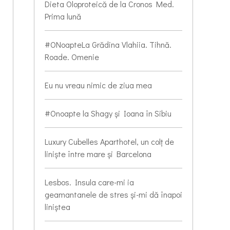
Dieta Oloproteică de la Cronos Med.
Prima lună
#ONoapteLa Grădina Vlahiia. Tihnă.
Roade. Omenie
Eu nu vreau nimic de ziua mea
#Onoapte la Shagy și Ioana în Sibiu
Luxury Cubelles Aparthotel, un colț de
liniște între mare și Barcelona
Lesbos. Insula care-mi ia
geamantanele de stres și-mi dă înapoi
liniștea