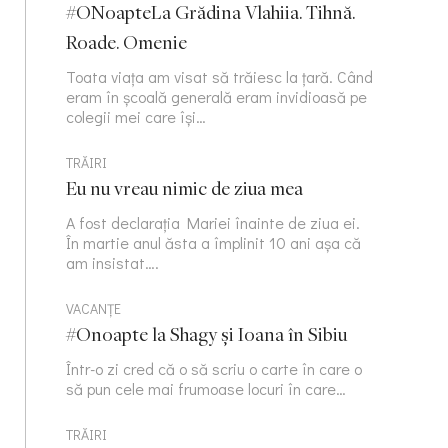
#ONoapteLa Grădina Vlahiia. Tihnă.
Roade. Omenie
Toata viața am visat să trăiesc la țară. Când
eram în școală generală eram invidioasă pe
colegii mei care își…
TRĂIRI
Eu nu vreau nimic de ziua mea
A fost declarația Mariei înainte de ziua ei.
În martie anul ăsta a împlinit 10 ani așa că
am insistat….
VACANȚE
#Onoapte la Shagy și Ioana în Sibiu
Într-o zi cred că o să scriu o carte în care o
să pun cele mai frumoase locuri în care…
TRĂIRI