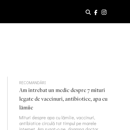
RECOMANDĂRI
Am întrebat un medic despre 7 mituri
legate de vaccinuri, antibiotice, apa cu
lămîie
Mituri despre apa cu lămîie, vaccinuri,
antibiotice circulă tot timpul pe marele
internet. Am rugat-o pe doamna doctor