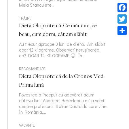
Mela Stanculete…
Face
TRĂIRI
Dieta Oloproteică. Ce mănânc, ce
Twitt
beau, cum dorm, cât am slăbit
Part
Au trecut aproape 3 luni de dietă. Am slăbit
doar 12 kilograme. Observați nerușinarea,
da? DOAR 12 KILOGRAME 🙂 În…
RECOMANDĂRI
Dieta Oloproteică de la Cronos Med.
Prima lună
Povestea a început cu adevărat acum
câteva luni. Andreea Berecleanu mi-a vorbit
despre profesorul Italian Castaldo care vine
în România,…
VACANȚE