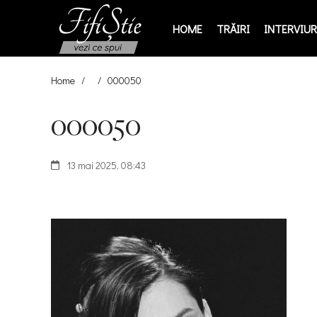
HOME
TRĂIRI
INTERVIURI
Home
/
/
000050
000050
13 mai 2025, 08:43